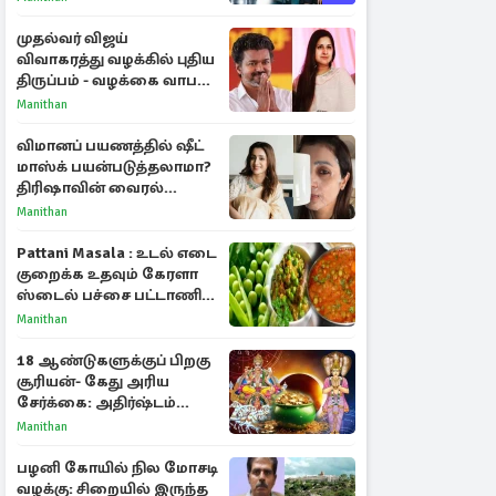
அறிகுறிகள்
முதல்வர் விஜய்
விவாகரத்து வழக்கில் புதிய
திருப்பம் - வழக்கை வாபஸ்
பெற்ற சங்கீதா!
Manithan
விமானப் பயணத்தில் ஷீட்
மாஸ்க் பயன்படுத்தலாமா?
திரிஷாவின் வைரல்
செல்ஃபிக்கு மருத்துவர்
Manithan
விளக்கம்
Pattani Masala : உடல் எடை
குறைக்க உதவும் கேரளா
ஸ்டைல் பச்சை பட்டாணி
கிரேவி
Manithan
18 ஆண்டுகளுக்குப் பிறகு
சூரியன்- கேது அரிய
சேர்க்கை: அதிர்ஷ்டம்
பெறும் 3 ராசிகள்!
Manithan
பழனி கோயில் நில மோசடி
வழக்கு: சிறையில் இருந்த