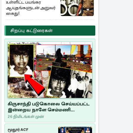
உள்ளிட்ட பயங்கர
ஆயுதங்களுடன் அறுவர்
கைது!
சிறப்பு கட்டுரைகள்
கிருசாந்தி படுகொலை செய்யப்பட்ட
இன்றைய நாளே செம்மணி
இனப்படுகொலை தினம்…!
26 நிமிடங்கள் முன்
மூதூர் ACF