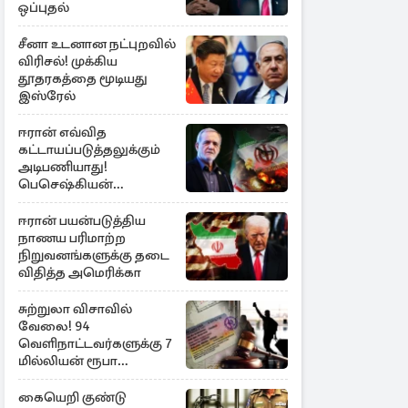
ஒப்புதல்
சீனா உடனான நட்புறவில்
விரிசல்! முக்கிய
தூதரகத்தை மூடியது
இஸ்ரேல்
ஈரான் எவ்வித
கட்டாயப்படுத்தலுக்கும்
அடிபணியாது!
பெசெஷ்கியன்
அறிவிப்பு
ஈரான் பயன்படுத்திய
நாணய பரிமாற்ற
நிறுவனங்களுக்கு தடை
விதித்த அமெரிக்கா
சுற்றுலா விசாவில்
வேலை! 94
வெளிநாட்டவர்களுக்கு 7
மில்லியன் ரூபா
அபராதம்
கையெறி குண்டு