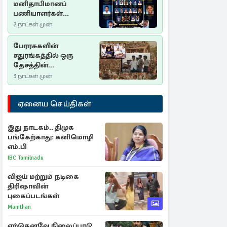
மனிதாபிமானப்
பணியாளர்கள்
படுகொலை (2006): 20
2 நாட்கள் முன்
ஆண்டுகளாகியும் நீதி
மறுக்கப்பட்ட
பேரரசுகளின்
மனிதாபிமானப்
சதுரங்கத்தில் ஒரு
பேரவலம்
தேசத்தின்
தீர்க்கதரிசனம் :
3 நாட்கள் முன்
சுதுமலை பிரகடனம்
ஒரு வரலாற்றுப் பாடம்
ஏனைய செய்திகள்
இது நாடகம்.. திமுக
பங்கேற்காது: கனிமொழி
எம்.பி
IBC Tamilnadu
விஜய் மற்றும் நடிகை
திரிஷாவின்
புகைப்படங்கள்
Manithan
ஏற்கெனவே நிலைப்பாடு