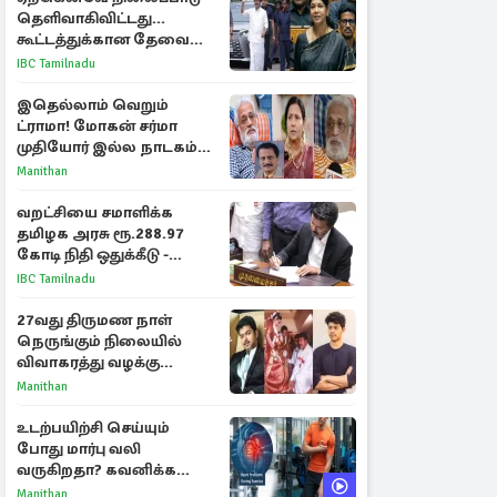
தெளிவாகிவிட்டது...
கூட்டத்துக்கான தேவை
என்ன? - கனிமொழி
IBC Tamilnadu
விமர்சனம்
இதெல்லாம் வெறும்
ட்ராமா! மோகன் சர்மா
முதியோர் இல்ல நாடகம்
குறித்து குட்டி பத்மினி
Manithan
பரபரப்பு பேட்டி
வறட்சியை சமாளிக்க
தமிழக அரசு ரூ.288.97
கோடி நிதி ஒதுக்கீடு -
வெளியான அரசாணை
IBC Tamilnadu
27வது திருமண நாள்
நெருங்கும் நிலையில்
விவாகரத்து வழக்கு
வாபஸ்! விஜய்யுடன்
Manithan
மீண்டும் இணைவாரா?
உடற்பயிற்சி செய்யும்
போது மார்பு வலி
வருகிறதா? கவனிக்க
வேண்டிய எச்சரிக்கை
Manithan