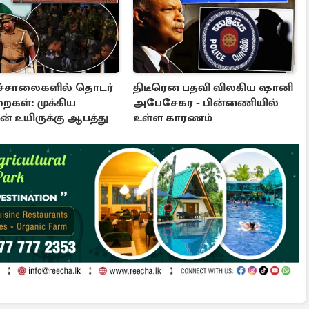
ச்சாலைகளில் தொடர்
திடீரென பதவி விலகிய ஷானி
ைகள்: முக்கிய
அபேசேகர - பின்னணியில்
ின் உயிருக்கு ஆபத்து
உள்ள காரணம்