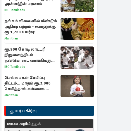
அன்வர்தீன் மரணம்
IBC Tamilnadu
தங்கம் விலையில் மீண்டும்
அதிரடி ஏற்றம் - சவரனுக்கு
ரூ.1,720 உயர்வு!
Manithan
ரூ.900 கோடி லாட்டரி
நிறுவனத்திடம்
நன்கொடை வாங்கியது
ஏன்? உதயநிதி - ஆதவ்
IBC Tamilnadu
விவாதம்
செல்வமகள் சேமிப்பு
திட்டம்.., மாதம் ரூ.3,000
சேமித்தால் எவ்வளவு
கிடைக்கும்?
Manithan
துயர் பகிர்வு
மரண அறிவித்தல்