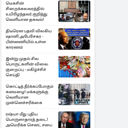
மெகசின்
சிறைக்கலவரத்தில்
உயிரிழந்தவர் குறித்து
வெளியான தகவல்!
திடீரென பதவி விலகிய
ஷானி அபேசேகர -
பின்னணியில் உள்ள
காரணம்
இன்று முதல் சில
பொருட்களின் விலை
குறைப்பு - மகிழ்ச்சிச்
செய்தி
கொட்டித் தீர்க்கப்போகும்
கனமழை! மக்களுக்கு
வெளியான
முன்னெச்சரிக்கை
ரஷ்யா மீது புதிய
பொருளாதாரத் தடை!
அமெரிக்க செனட் சபை