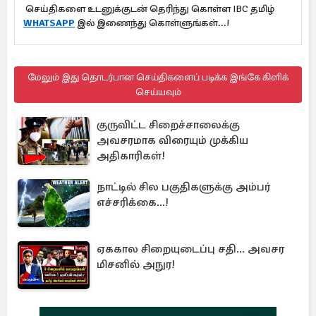
செய்திகளை உடனுக்குடன் தெரிந்து கொள்ள IBC தமிழ்
WHATSAPP
இல் இணைந்து கொள்ளுங்கள்...!
மேலும் இது தொடர்பான செய்திகளைப் படிக்க இங்கே கிளிக்
செய்யவும்
குருவிட்ட சிறைச்சாலைக்கு
அவசரமாக விரையும் முக்கிய
அதிகாரிகள்!
நாட்டில் சில பகுதிகளுக்கு அம்பர்
எச்சரிக்கை...!
ஏககால சிறையுடைப்பு சதி... அவசர
மிசனில் அநுர!