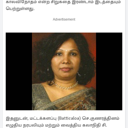
காலவிநோதம் என்ற சிறுகதை இரண்டாம் இடத்தையும்
பெற்றுள்ளது.
Advertisement
இதனுடன், மட்டக்களப்பு (Batticaloa) செ.குணரத்தினம்
எழுதிய நரபலியும் மற்றும் வைத்திய கலாநிதி சி.