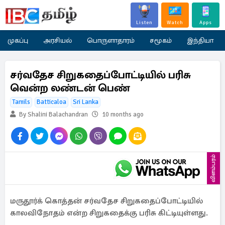
Listen
Watch
Apps
முகப்பு
அரசியல்
பொருளாதாரம்
சமூகம்
இந்தியா
சர்வதேச சிறுகதைப்போட்டியில் பரிசு
வென்ற லண்டன் பெண்
Tamils
Batticaloa
Sri Lanka
By Shalini Balachandran
10 months ago
விளம்பரம்
மருதூர்க் கொத்தன் சர்வதேச சிறுகதைப்போட்டியில்
காலவிநோதம் என்ற சிறுகதைக்கு பரிசு கிட்டியுள்ளது.