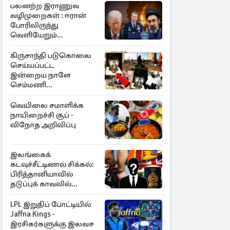
பலனற்ற இராணுவ
வழிமுறைகள் : ஈரான்
போரிலிருந்து
வெளியேறும்
வழியைத்தேடும்
அமெரிக்க தளபதி
கிருசாந்தி படுகொலை
செய்யப்பட்ட
இன்றைய நாளே
செம்மணி
இனப்படுகொலை
தினம்…!
வெயிலை சமாளிக்க
நாயிறைச்சி சூப் -
விநோத அறிவிப்பு
இலங்கைக்
கடவுச்சீட்டினால் சிக்கல்:
பிரித்தானியாவில்
தடுப்புக் காவலில்
முன்னாள் எம்.பி!
LPL இறுதிப் போட்டியில்
Jaffna Kings -
இரசிகர்களுக்கு இலவச