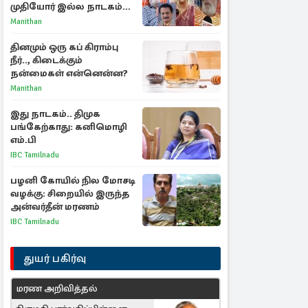
முதியோர் இல்ல நாடகம்
குறித்து குட்டி பத்மினி
Manithan
பரபரப்பு பேட்டி
தினமும் ஒரு கப் கிராம்பு
நீர்.., கிடைக்கும்
நன்மைகள் என்னென்ன?
Manithan
இது நாடகம்.. திமுக
பங்கேற்காது: கனிமொழி
எம்.பி
IBC Tamilnadu
பழனி கோயில் நில மோசடி
வழக்கு: சிறையில் இருந்த
அன்வர்தீன் மரணம்
IBC Tamilnadu
துயர் பகிர்வு
மரண அறிவித்தல்