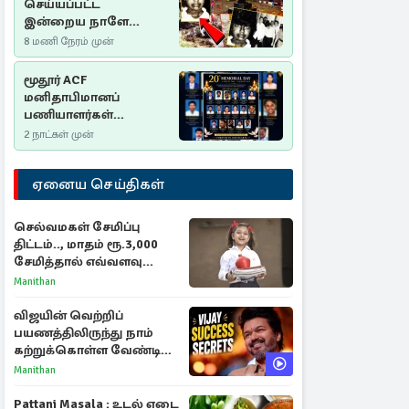
செய்யப்பட்ட
இன்றைய நாளே
செம்மணி
8 மணி நேரம் முன்
இனப்படுகொலை
தினம்…!
மூதூர் ACF
மனிதாபிமானப்
பணியாளர்கள்
படுகொலை (2006): 20
2 நாட்கள் முன்
ஆண்டுகளாகியும் நீதி
மறுக்கப்பட்ட
ஏனைய செய்திகள்
மனிதாபிமானப்
பேரவலம்
செல்வமகள் சேமிப்பு
திட்டம்.., மாதம் ரூ.3,000
சேமித்தால் எவ்வளவு
கிடைக்கும்?
Manithan
விஜயின் வெற்றிப்
பயணத்திலிருந்து நாம்
கற்றுக்கொள்ள வேண்டிய
முக்கிய 3 விடயங்கள்!
Manithan
Pattani Masala : உடல் எடை