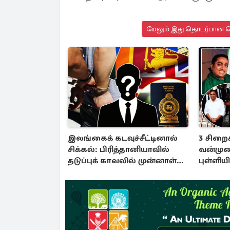
மேலும் இது தொடர்பான செ
இலங்கைக் கடவுச்சீட்டினால்
3 சிறை
சிக்கல்: பிரித்தானியாவில்
வன்முற
தடுப்புக் காவலில் முன்னாள்
புள்ளிய
எம்.பி!