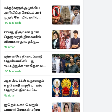
பக்தர்களுக்கு முக்கிய
அறிவிப்பு: செப்டம்பர் 1
முதல் கோயில்களில்
மொபைலுக்கு தடை!
IBC Tamilnadu
27வது திருமண நாள்
நெருங்கும் நிலையில்
விவாகரத்து வழக்கு
வாபஸ்! விஜய்யுடன்
Manithan
மீண்டும் இணைவாரா?
ஏற்கனவே நிலைப்பாடு
தெளிவாகிவிட்டது...
கூட்டத்துக்கான தேவை
என்ன? - கனிமொழி
IBC Tamilnadu
விமர்சனம்
ஆகஸ்ட் 11ல் உருவாகும்
கஜகேசரி ராஜயோகம்:
தொழில் நிலையில்
அதிர்ஷ்டம் பெறும் 3
Manithan
ராசிகள்!
இதெல்லாம் வெறும்
ட்ராமா! மோகன் சர்மா