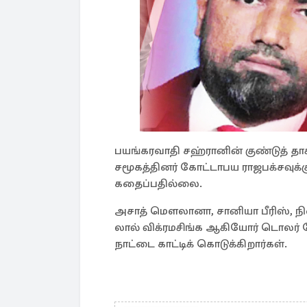
பயங்கரவாதி சஹ்ரானின் குண்டுத் தாக
சமூகத்தினர் கோட்டாபய ராஜபக்சவுக
கதைப்பதில்லை.
அசாத் மௌலானா, சானியா பீரிஸ், நிஷ
லால் விக்ரமசிங்க ஆகியோர் டொலர் 
நாட்டை காட்டிக் கொடுக்கிறார்கள்.