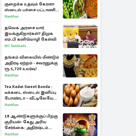
குறைக்க உதவும் கேரளா
ஸ்டைல் பச்சை பட்டாணி
கிரேவி
Manithan
தவெக அரசை யார்
இயக்குகிறார்கள்? திமுக
எம்.பி கனிமொழி கேள்வி
IBC Tamilnadu
தங்கம் விலையில் மீண்டும்
அதிரடி ஏற்றம் - சவரனுக்கு
ரூ.1,720 உயர்வு!
Manithan
Tea Kadai Sweet Bonda :
டீக்கடை ஸ்டைல் இனிப்பு
போண்டா – வீட்டிலேயே
செய்வது எப்படி?
Manithan
18 ஆண்டுகளுக்குப் பிறகு
சூரியன்- கேது அரிய
சேர்க்கை: அதிர்ஷ்டம்
பெறும் 3 ராசிகள்!
Manithan