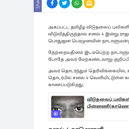
Share
அகப்பட்ட தமிழீழ விடுதலைப் புலிக
விடுவித்திருந்தால் சனல் 4 இன்று ரா
பொதுஜன பெரமுனவின் நாடாளுமன்ற உறுப
நேற்றையதினம் இடம்பெற்ற நாடாளுமன
போதே அவர் மேற்கண்டவாறு குறிப்பிட
அவர் தொடர்ந்தும் தெரிவிக்கையில், உ
தொடர்பில் சனல் 4 வெளியிட்டுள்
காணப்படுகிறது.
விடுதலைப் புலிகளி
பின்னணி(காணொ