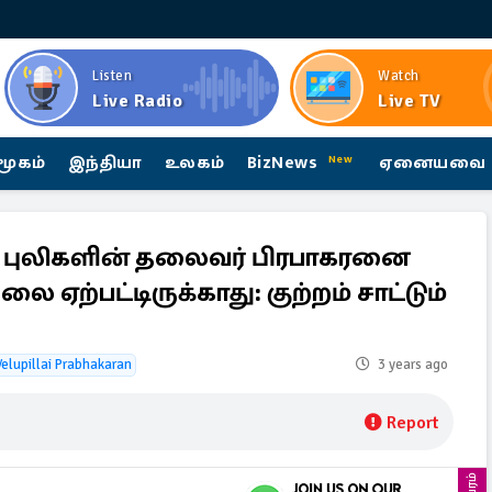
Listen
Watch
Live Radio
Live TV
மூகம்
இந்தியா
உலகம்
BizNews
ஏனையவை
New
் புலிகளின் தலைவர் பிரபாகரனை
லை ஏற்பட்டிருக்காது: குற்றம் சாட்டும்
Velupillai Prabhakaran
3 years ago
Report