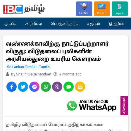
Listen
Watch
Apps
முகப்பு
அரசியல்
பொருளாதாரம்
சமூகம்
இந்தியா
வண்ணக்காவிற்கு நாட்டுப்பற்றாளர்
விருது: விடுதலைப் புலிகளின்
அரசியல்துறை உயரிய கௌரவம்
Sri Lankan Tamils
Tamils
By Shalini Balachandran
4 months ago
விளம்பரம்
தமிழீழ விடுதலைப் போராட்டத்திற்காகக் கால்