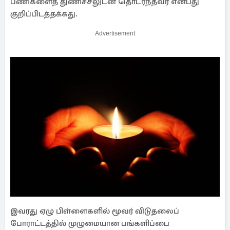
பணிகளைத் துணிச்சலுடன் தொடர்ந்தவர் என்பது
குறிப்பிடத்தக்கது.
Advertisement
இவரது ஏழு பிள்ளைகளில் மூவர் விடுதலைப்
போராட்டத்தில் முழுமையான பங்களிப்பை