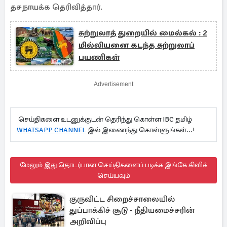
தசநாயக்க தெரிவித்தார்.
சுற்றுலாத் துறையில் மைல்கல் : 2
மில்லியனை கடந்த சுற்றுலாப்
பயணிகள்
Advertisement
செய்திகளை உடனுக்குடன் தெரிந்து கொள்ள IBC தமிழ்
WHATSAPP CHANNEL
இல் இணைந்து கொள்ளுங்கள்...!
மேலும் இது தொடர்பான செய்திகளைப் படிக்க இங்கே கிளிக்
செய்யவும்
குருவிட்ட சிறைச்சாலையில்
துப்பாக்கிச் சூடு - நீதியமைச்சரின்
அறிவிப்பு