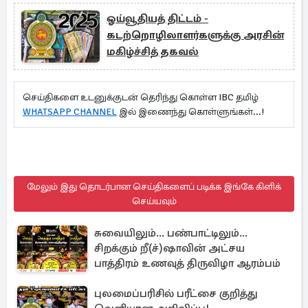
ஓய்வூதியத் திட்டம் -
கடற்றொழிலாளர்களுக்கு அரசின்
மகிழ்ச்சித் தகவல்
செய்திகளை உடனுக்குடன் தெரிந்து கொள்ள IBC தமிழ்
WHATSAPP CHANNEL
இல் இணைந்து கொள்ளுங்கள்...!
மேலும் இது தொடர்பான செய்திகளைப் படிக்க இங்கே கிளிக்
செய்யவும்
சுவையிலும்... பண்பாட்டிலும்...
சிறக்கும் றீ(ச்)ஷாவின் அட்சய
பாத்திரம் உணவுத் திருவிழா ஆரம்பம்
புலமைப்பரிசில் பரீட்சை குறித்து