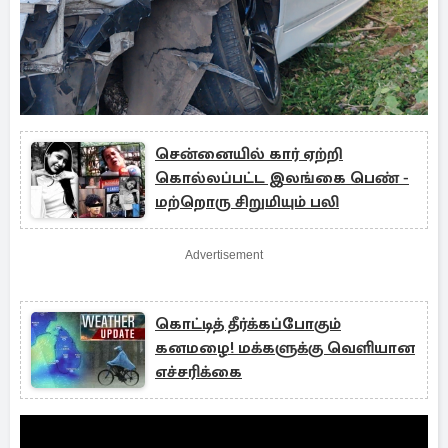
சென்னையில் கார் ஏற்றி
கொல்லப்பட்ட இலங்கை பெண் -
மற்றொரு சிறுமியும் பலி
Advertisement
கொட்டித் தீர்க்கப்போகும்
கனமழை! மக்களுக்கு வெளியான
எச்சரிக்கை