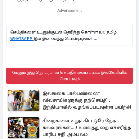
Advertisement
செய்திகளை உடனுக்குடன் தெரிந்து கொள்ள IBC தமிழ்
WHATSAPP
இல் இணைந்து கொள்ளுங்கள்...!
மேலும் இது தொடர்பான செய்திகளைப் படிக்க இங்கே கிளிக்
செய்யவும்
இலங்கை பால்பண்ணை
விவசாயிகளுக்கு நற்செய்தி :
இந்தியாவில் வழங்கப்படவுள்ள பயிற்சி
சிறைகளை உலுக்கிய ஒரே நேரக்
கலவரங்கள்....! உளவுத்துறை எச்சரித்த
பாரிய சதி அம்பலம்