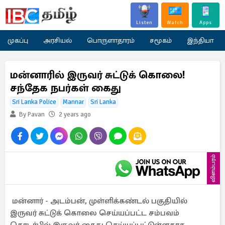
Listen
Watch
Apps
முகப்பு
அரசியல்
பொருளாதாரம்
சமூகம்
இந்தியா
மன்னாரில் இருவர் சுட்டுக் கொலை!
சந்தேக நபர்கள் கைது
Sri Lanka Police
Mannar
Sri Lanka
By Pavan
2 years ago
விளம்பரம்
மன்னார் - அடம்பன், முள்ளிக்கண்டல் பகுதியில்
இருவர் சுட்டுக் கொலை செய்யப்பட்ட சம்பவம்