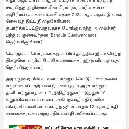
உதய ஆர். செனவிரத்ன (Udaya R. Seneviratne) குழு
சமர்பித்த அறிக்கையின் பிரகாரம், பாரிய சம்பள
அதிரிகப்பை உள்ளடக்கியதாக 2025 ஆம் ஆண்டு வரவு
செலவுத் திட்ட திறைசேரியால்
தயாரிக்கப்பட்டுவருவதாக போக்குவரத்து அமைச்சர்
பந்துல குணவர்தன (Bandula Gunawardana)
தெரிவித்துள்ளார்.
கொழும்பு - பொரலஸ்கமுவ பிரதேசத்தில் இடம் பெற்ற
நிகழ்வொன்றின் போதே அமைச்சர் இந்த விடயத்தை
தெரிவித்துள்ளார்.
அரச துறையின் சம்பளம் மற்றும் கொடுப்பனவுகளை
மறுசீரமைப்பதற்கான நிபுணர் குழு அரச மற்றும்
தனியார் துறையை பிரதிநிதித்துவப்படுத்தும் 10
உறுப்பினர்களை உள்ளடக்கி ஜனாதிபதி ரணில்
விக்ரமசிங்கவினால் கடந்த ஜூன் மாதம் 12 ஆம் திகதி
அமைச்சரவை அனுமதியுடன் நியமிக்கப்பட்டது.
சட்ட விரோதமாக ஐக்கிய அரபு