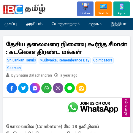
Listen
Watch
Apps
முகப்பு
அரசியல்
பொருளாதாரம்
சமூகம்
இந்தியா
தேசிய தலைவரை நினைவு கூர்ந்த சீமான்
: கடலென திரண்ட மக்கள்
Sri Lankan Tamils
Mullivaikal Remembrance Day
Coimbatore
Seeman
By Shalini Balachandran
a year ago
விளம்பரம்
கோவையில் (Coimbatore) மே 18 தமிழினப்