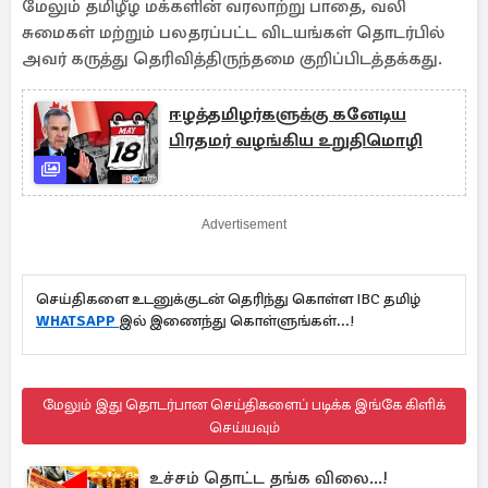
மேலும் தமிழீழ மக்களின் வரலாற்று பாதை, வலி
சுமைகள் மற்றும் பலதரப்பட்ட விடயங்கள் தொடர்பில்
அவர் கருத்து தெரிவித்திருந்தமை குறிப்பிடத்தக்கது.
ஈழத்தமிழர்களுக்கு கனேடிய
பிரதமர் வழங்கிய உறுதிமொழி
Advertisement
செய்திகளை உடனுக்குடன் தெரிந்து கொள்ள IBC தமிழ்
WHATSAPP
இல் இணைந்து கொள்ளுங்கள்...!
மேலும் இது தொடர்பான செய்திகளைப் படிக்க இங்கே கிளிக்
செய்யவும்
உச்சம் தொட்ட தங்க விலை...!