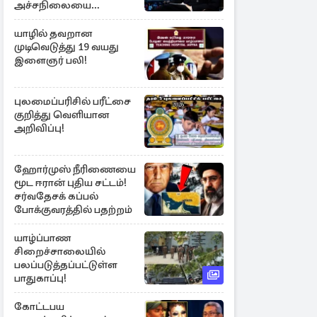
அச்சநிலையை
மையப்படுத்தி
ஜெயசங்கர் அறிக்கை
யாழில் தவறான
முடிவெடுத்து 19 வயது
இளைஞர் பலி!
புலமைப்பரிசில் பரீட்சை
குறித்து வெளியான
அறிவிப்பு!
ஹோர்முஸ் நீரிணையை
மூட ஈரான் புதிய சட்டம்!
சர்வதேசக் கப்பல்
போக்குவரத்தில் பதற்றம்
யாழ்ப்பாண
சிறைச்சாலையில்
பலப்படுத்தப்பட்டுள்ள
பாதுகாப்பு!
கோட்டபய