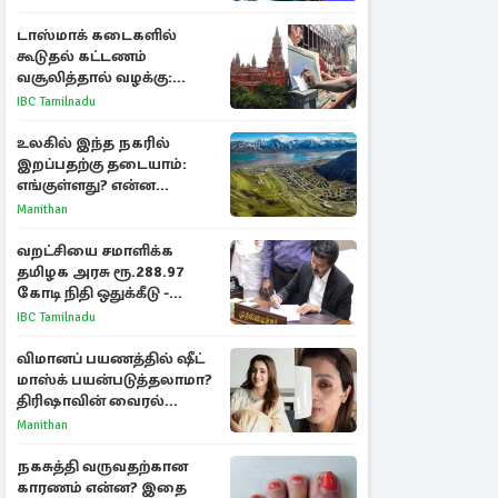
அறிகுறிகள்
டாஸ்மாக் கடைகளில்
கூடுதல் கட்டணம்
வசூலித்தால் வழக்கு:
சென்னை உயர்நீதிமன்றம்
IBC Tamilnadu
உத்தரவு
உலகில் இந்த நகரில்
இறப்பதற்கு தடையாம்:
எங்குள்ளது? என்ன
காரணம் தெரியுமா?
Manithan
வறட்சியை சமாளிக்க
தமிழக அரசு ரூ.288.97
கோடி நிதி ஒதுக்கீடு -
வெளியான அரசாணை
IBC Tamilnadu
விமானப் பயணத்தில் ஷீட்
மாஸ்க் பயன்படுத்தலாமா?
திரிஷாவின் வைரல்
செல்ஃபிக்கு மருத்துவர்
Manithan
விளக்கம்
நகசுத்தி வருவதற்கான
காரணம் என்ன? இதை