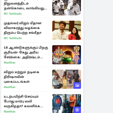
நிறுவனத்திடம்
நன்கொடை வாங்கியது
ஏன்? உதயநிதி - ஆதவ்
IBC Tamilnadu
விவாதம்
முதல்வர் விஜய் மீதான
விவாகரத்து வழக்கை
திரும்ப பெற்ற சங்கீதா
IBC Tamilnadu
18 ஆண்டுகளுக்குப் பிறகு
சூரியன்- கேது அரிய
சேர்க்கை: அதிர்ஷ்டம்
பெறும் 3 ராசிகள்!
Manithan
விஜய் மற்றும் நடிகை
திரிஷாவின்
புகைப்படங்கள்
Manithan
உடற்பயிற்சி செய்யும்
போது மார்பு வலி
வருகிறதா? கவனிக்க
வேண்டிய எச்சரிக்கை
Manithan