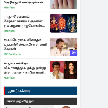
தெரிந்து கொள்ளுங்கள்
Manithan
ராகு - செவ்வாய்
சேர்க்கையால் உருவான
நவபஞ்சம ராஜயோகம்:
அதிர்ஷ்டம் பெறும் 3
Manithan
ராசிகள்!
சட்டப்பேரவை விவாதம்:
உதயநிதி ஸ்டாலின் சரமாரி
கேள்வி
IBC Tamilnadu
விஜய் - சங்கீதா
விவாகரத்து வழக்கு இன்று
விசாரணை - காணொளி
மூலம் ஆஜராக வாய்ப்பு
Manithan
துயர் பகிர்வு
மரண அறிவித்தல்