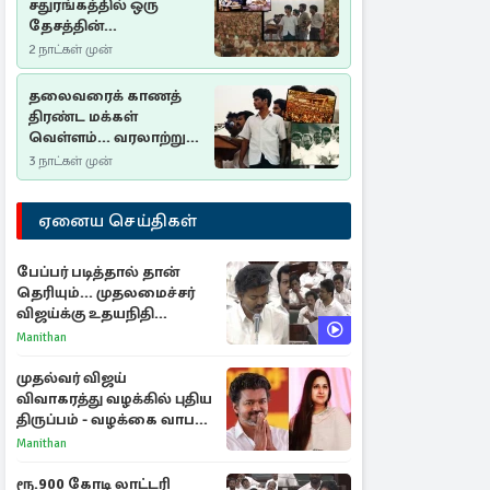
சதுரங்கத்தில் ஒரு
தேசத்தின்
தீர்க்கதரிசனம் :
2 நாட்கள் முன்
சுதுமலை பிரகடனம்
ஒரு வரலாற்றுப் பாடம்
தலைவரைக் காணத்
திரண்ட மக்கள்
வெள்ளம்... வரலாற்றுச்
சிறப்புமிக்க சுதுமலைப்
3 நாட்கள் முன்
பிரகடனம்…
ஏனைய செய்திகள்
பேப்பர் படித்தால் தான்
தெரியும்... முதலமைச்சர்
விஜய்க்கு உதயநிதி
ஸ்டாலின் பதிலடி
Manithan
முதல்வர் விஜய்
விவாகரத்து வழக்கில் புதிய
திருப்பம் - வழக்கை வாபஸ்
பெற்ற சங்கீதா!
Manithan
ரூ.900 கோடி லாட்டரி