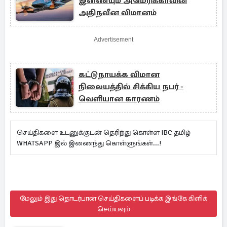
இணையும் அமெரிக்காவின்
அதிநவீன விமானம்
Advertisement
கட்டுநாயக்க விமான
நிலையத்தில் சிக்கிய நபர் -
வெளியான காரணம்
செய்திகளை உடனுக்குடன் தெரிந்து கொள்ள IBC தமிழ்
WHATSAPP இல் இணைந்து கொள்ளுங்கள்...!
மேலும் இது தொடர்பான செய்திகளைப் படிக்க இங்கே கிளிக்
செய்யவும்