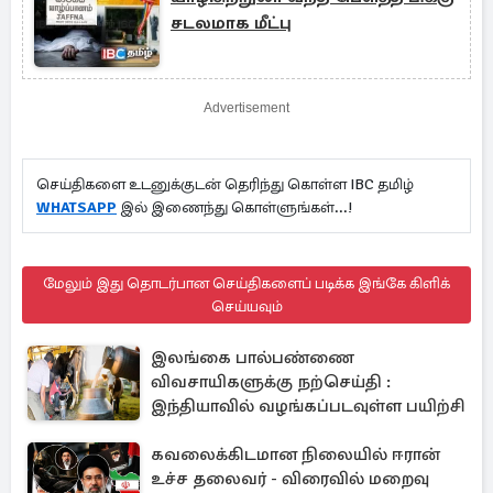
சடலமாக மீட்பு
Advertisement
செய்திகளை உடனுக்குடன் தெரிந்து கொள்ள IBC தமிழ்
WHATSAPP
இல் இணைந்து கொள்ளுங்கள்...!
மேலும் இது தொடர்பான செய்திகளைப் படிக்க இங்கே கிளிக்
செய்யவும்
இலங்கை பால்பண்ணை
விவசாயிகளுக்கு நற்செய்தி :
இந்தியாவில் வழங்கப்படவுள்ள பயிற்சி
கவலைக்கிடமான நிலையில் ஈரான்
உச்ச தலைவர் - விரைவில் மறைவு