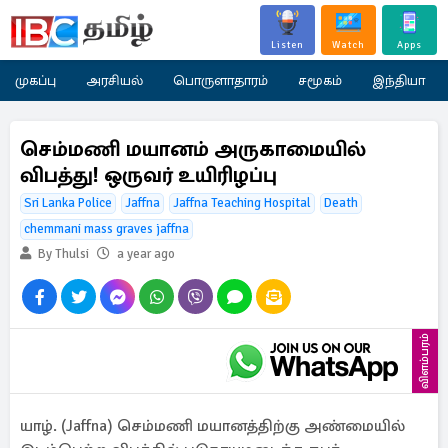
Listen
Watch
Apps
முகப்பு
அரசியல்
பொருளாதாரம்
சமூகம்
இந்தியா
செம்மணி மயானம் அருகாமையில்
விபத்து! ஒருவர் உயிரிழப்பு
Sri Lanka Police
Jaffna
Jaffna Teaching Hospital
Death
chemmani mass graves jaffna
By Thulsi
a year ago
விளம்பரம்
யாழ். (Jaffna) செம்மணி மயானத்திற்கு அண்மையில்