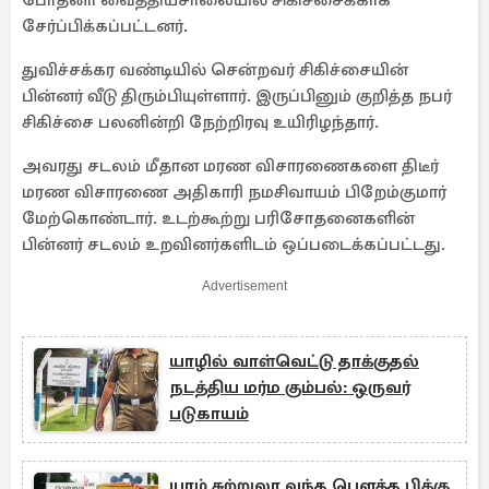
போதனா வைத்தியசாலையில் சிகிச்சைக்காக
சேர்ப்பிக்கப்பட்டனர்.
துவிச்சக்கர வண்டியில் சென்றவர் சிகிச்சையின்
பின்னர் வீடு திரும்பியுள்ளார். இருப்பினும் குறித்த நபர்
சிகிச்சை பலனின்றி நேற்றிரவு உயிரிழந்தார்.
அவரது சடலம் மீதான மரண விசாரணைகளை திடீர்
மரண விசாரணை அதிகாரி நமசிவாயம் பிறேம்குமார்
மேற்கொண்டார். உடற்கூற்று பரிசோதனைகளின்
பின்னர் சடலம் உறவினர்களிடம் ஒப்படைக்கப்பட்டது.
Advertisement
யாழில் வாள்வெட்டு தாக்குதல்
நடத்திய மர்ம கும்பல்: ஒருவர்
படுகாயம்
யாழ்.சுற்றுலா வந்த பௌத்த பிக்கு