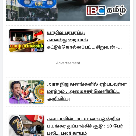
யாழில் பரபரப்பு:
காவல்துறையால்
சுட்டுக்கொல்லப்பட்ட சிறுவன் -
அரச தரப்பின் நிலைப்பாடு
Advertisement
அரச நிறுவனங்களில் ஏற்படவுள்ள
மாற்றம் : அமைச்சர் வெளியிட்ட
அறிவிப்பு
கனடாவின் பாடசாலை ஒன்றில்
பயங்கர துப்பாக்கிச் சூடு : 10 பேர்
பலி... பலர் காயம்