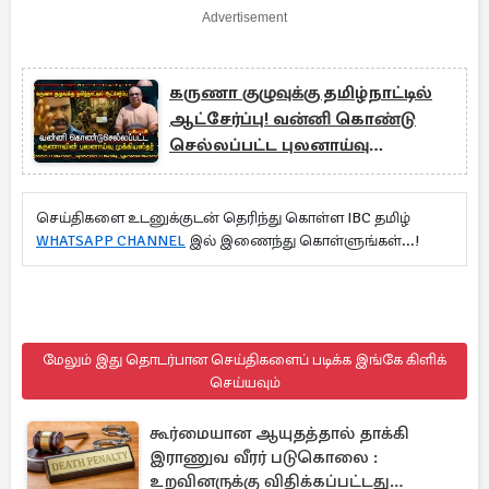
Advertisement
கருணா குழுவுக்கு தமிழ்நாட்டில்
ஆட்சேர்ப்பு! வன்னி கொண்டு
செல்லப்பட்ட புலனாய்வு
முக்கியஸ்தர்
செய்திகளை உடனுக்குடன் தெரிந்து கொள்ள IBC தமிழ்
WHATSAPP CHANNEL
இல் இணைந்து கொள்ளுங்கள்...!
மேலும் இது தொடர்பான செய்திகளைப் படிக்க இங்கே கிளிக்
செய்யவும்
கூர்மையான ஆயுதத்தால் தாக்கி
இராணுவ வீரர் படுகொலை :
உறவினருக்கு விதிக்கப்பட்டது