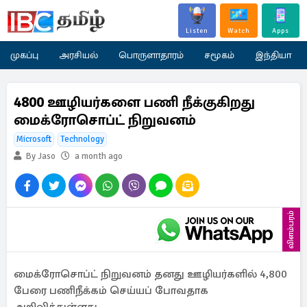
Listen
Watch
Apps
முகப்பு
அரசியல்
பொருளாதாரம்
சமூகம்
இந்தியா
4800 ஊழியர்களை பணி நீக்குகிறது
மைக்ரோசொப்ட் நிறுவனம்
Microsoft
Technology
By Jaso
a month ago
விளம்பரம்
மைக்ரோசொப்ட் நிறுவனம் தனது ஊழியர்களில் 4,800
பேரை பணிநீக்கம் செய்யப் போவதாக