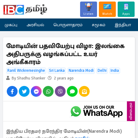
Listen
Watch
Apps
முகப்பு
அரசியல்
பொருளாதாரம்
சமூகம்
இந்தியா
மோடியின் பதவியேற்பு விழா: இலங்கை
அதிபருக்கு வழங்கப்பட்ட உயர்
அங்கீகாரம்
Ranil Wickremesinghe
Sri Lanka
Narendra Modi
Delhi
India
By Shadhu Shanker
2 years ago
விளம்பரம்
இந்திய பிரதமர் நரேந்திர மோடியின்(Narendra Modi)