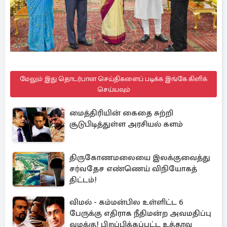
மேலும் இது தொடர்பான செய்திகளைப் படிக்க இங்கே கிளிக்
செய்யவும்
மைத்திரியின் கைதை சுற்றி
சூடுபிடித்துள்ள அரசியல் களம்
திருகோணமலையை இலக்குவைத்து
சர்வதேச எண்ணெய் விநியோகத்
திட்டம்!
விமல் - கம்மன்பில உள்ளிட்ட 6
பேருக்கு எதிராக நீதிமன்ற அவமதிப்பு
வழக்கு! பிறப்பிக்கப்பட்ட உத்தரவு