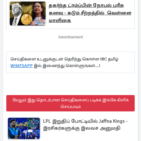
தகர்ந்த ட்ரம்ப்பின் நோபல் பரிசு
கனவு - கடும் சீற்றத்தில் வெள்ளை
மாளிகை
Advertisement
செய்திகளை உடனுக்குடன் தெரிந்து கொள்ள IBC தமிழ்
WHATSAPP
இல் இணைந்து கொள்ளுங்கள்...!
மேலும் இது தொடர்பான செய்திகளைப் படிக்க இங்கே கிளிக்
செய்யவும்
LPL இறுதிப் போட்டியில் Jaffna Kings -
இரசிகர்களுக்கு இலவச அனுமதி