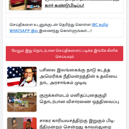
கார் கண்டுபிடிப்பு!
செய்திகளை உடனுக்குடன் தெரிந்து கொள்ள
IBC தமிழ்
WHATSAPP இல்
இணைந்து கொள்ளுங்கள்...!
மேலும் இது தொடர்பான செய்திகளைப் படிக்க இங்கே கிளிக்
செய்யவும்
பசிலை இலங்கைக்கு நாடு கடத்த
அமெரிக்க நீதிமன்றத்தின் உதவியை
நாட அரசாங்கம் முடிவு
குருக்கள்மடம் மனிதப்புதைகுழி
தொடர்பான விசாரணை ஒத்திவைப்பு
சாகர காரியவசத்திற்கு இறுகும் பிடி:
நீதிமன்றம் சென்றது காவல்துறை