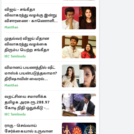
விஜய் - சங்கீதா
விவாகரத்து வழக்கு இன்று
விசாரணை - காணொளி
மூலம் ஆஜராக வாய்ப்பு
Manithan
முதல்வர் விஜய் மீதான
விவாகரத்து வழக்கை
திரும்ப பெற்ற சங்கீதா
IBC Tamilnadu
விமானப் பயணத்தில் ஷீட்
மாஸ்க் பயன்படுத்தலாமா?
திரிஷாவின் வைரல்
செல்ஃபிக்கு மருத்துவர்
Manithan
விளக்கம்
வறட்சியை சமாளிக்க
தமிழக அரசு ரூ.288.97
கோடி நிதி ஒதுக்கீடு -
வெளியான அரசாணை
IBC Tamilnadu
ராகு - செவ்வாய்
சேர்க்கையால் உருவான