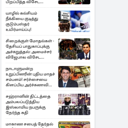
பிறப்பித்த விசேட
உத்தரவு!
யாழில் கல்சியம்
நீக்கியை குடித்து
குடும்பஸ்தர்
உயிர்மாய்ப்பு!
சிறைக்குள் மோதல்கள் -
தேசியப் பாதுகாப்புக்கு
அச்சுறுத்தல்: அமைச்சர்
விஜேபால விசேட
அறிவிப்பு
நாடாளுமன்ற
உறுப்பினரின் புதிய மாதச்
சம்பளம்! சர்ச்சையை
கிளப்பிய அர்ச்சுனாவின்
அறிக்கை
சஹ்ரானின் திட்டத்தை
அம்பலப்படுத்திய
இஸ்லாமிய நபருக்கு
நேர்ந்த கதி
மாகாண சபைத் தேர்தல்