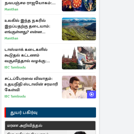
நவபஞ்சம ராஜயோகம்:
அதிர்ஷ்டம் பெறும் 3
Manithan
ராசிகள்!
உலகில் இந்த நகரில்
இறப்பதற்கு தடையாம்:
எங்குள்ளது? என்ன
காரணம் தெரியுமா?
Manithan
டாஸ்மாக் கடைகளில்
கூடுதல் கட்டணம்
வசூலித்தால் வழக்கு:
சென்னை உயர்நீதிமன்றம்
IBC Tamilnadu
உத்தரவு
சட்டப்பேரவை விவாதம்:
உதயநிதி ஸ்டாலின் சரமாரி
கேள்வி
IBC Tamilnadu
துயர் பகிர்வு
மரண அறிவித்தல்