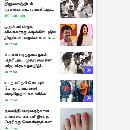
நிறுவனத்திடம்
நன்கொடை வாங்கியது
ஏன்? உதயநிதி - ஆதவ்
IBC Tamilnadu
விவாதம்
முதல்வர் விஜய்
விவாகரத்து வழக்கில் புதிய
திருப்பம் - வழக்கை வாபஸ்
பெற்ற சங்கீதா!
Manithan
பேப்பர் படித்தால் தான்
தெரியும்... முதலமைச்சர்
விஜய்க்கு உதயநிதி
ஸ்டாலின் பதிலடி
Manithan
உடற்பயிற்சி செய்யும்
போது மார்பு வலி
வருகிறதா? கவனிக்க
வேண்டிய எச்சரிக்கை
Manithan
அறிகுறிகள்
நகசுத்தி வருவதற்கான
காரணம் என்ன? இதை
தெரிந்து கொள்ளுங்கள்
Manithan