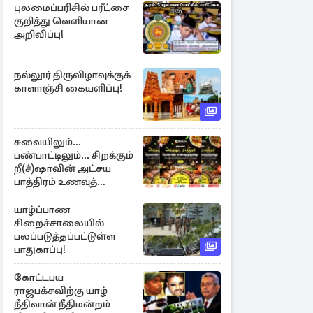
புலமைப்பரிசில் பரீட்சை
குறித்து வெளியான
அறிவிப்பு!
நல்லூர் திருவிழாவுக்குக்
காளாஞ்சி கையளிப்பு!
சுவையிலும்...
பண்பாட்டிலும்... சிறக்கும்
றீ(ச்)ஷாவின் அட்சய
பாத்திரம் உணவுத்
திருவிழா ஆரம்பம்
யாழ்ப்பாண
சிறைச்சாலையில்
பலப்படுத்தப்பட்டுள்ள
பாதுகாப்பு!
கோட்டபய
ராஜபக்சவிற்கு யாழ்
நீதிவான் நீதிமன்றம்