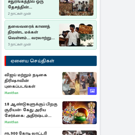
சதுரங்கத்தில் ஒரு
தேசத்தின்
தீர்க்கதரிசனம் :
2 நாட்கள் முன்
சுதுமலை பிரகடனம்
ஒரு வரலாற்றுப் பாடம்
தலைவரைக் காணத்
திரண்ட மக்கள்
வெள்ளம்... வரலாற்றுச்
சிறப்புமிக்க சுதுமலைப்
3 நாட்கள் முன்
பிரகடனம்…
ஏனைய செய்திகள்
விஜய் மற்றும் நடிகை
திரிஷாவின்
புகைப்படங்கள்
Manithan
18 ஆண்டுகளுக்குப் பிறகு
சூரியன்- கேது அரிய
சேர்க்கை: அதிர்ஷ்டம்
பெறும் 3 ராசிகள்!
Manithan
ரூ.900 கோடி லாட்டரி