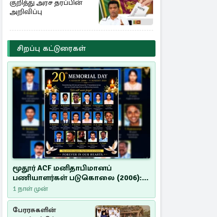
குறித்து அரச தரப்பின்
அறிவிப்பு
சிறப்பு கட்டுரைகள்
மூதூர் ACF மனிதாபிமானப்
பணியாளர்கள் படுகொலை (2006):
20 ஆண்டுகளாகியும் நீதி
1 நாள் முன்
மறுக்கப்பட்ட மனிதாபிமானப்
பேரவலம்
பேரரசுகளின்