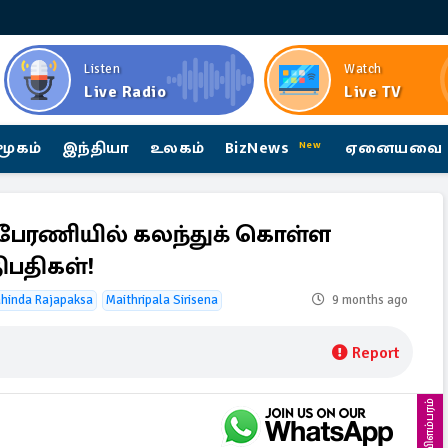
Listen
Watch
Live Radio
Live TV
மூகம்
இந்தியா
உலகம்
BizNews
ஏனையவை
New
 பேரணியில் கலந்துக் கொள்ள
ிபதிகள்!
hinda Rajapaksa
Maithripala Sirisena
9 months ago
Report
விளம்பரம்