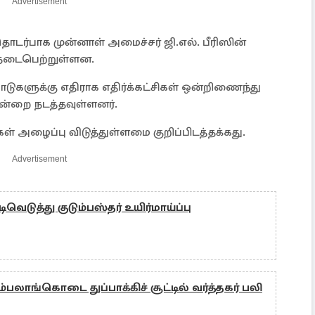
Advertisement
தொடர்பாக முன்னாள் அமைச்சர் ஜி.எல். பீரிஸின்
 நடைபெற்றுள்ளன.
ுகளுக்கு எதிராக எதிர்க்கட்சிகள் ஒன்றிணைந்து
ன்றை நடத்தவுள்ளனர்.
் அழைப்பு விடுத்துள்ளமை குறிப்பிடத்தக்கது.
Advertisement
ெடுத்து குடும்பஸ்தர் உயிர்மாய்ப்பு
்பலாங்கொடை துப்பாக்கிச் சூட்டில் வர்த்தகர் பலி