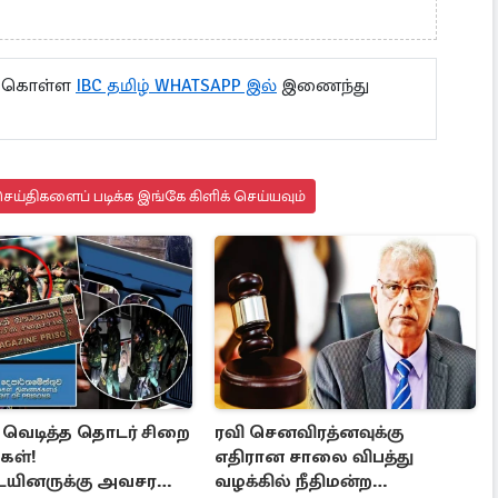
து கொள்ள
IBC தமிழ் WHATSAPP இல்
இணைந்து
ய்திகளைப் படிக்க இங்கே கிளிக் செய்யவும்
் வெடித்த தொடர் சிறை
ரவி செனவிரத்னவுக்கு
கள்!
எதிரான சாலை விபத்து
ையினருக்கு அவசர
வழக்கில் நீதிமன்ற