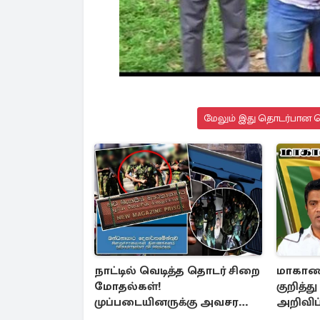
மேலும் இது தொடர்பான செ
நாட்டில் வெடித்த தொடர் சிறை
மாகாண 
மோதல்கள்!
குறித்த
முப்படையினருக்கு அவசர
அறிவிப்
அறிவித்தல்