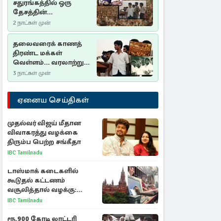
சதுரங்கத்தில் ஒரு
தேசத்தின்
தீர்க்கதரிசனம் :
2 நாட்கள் முன்
சுதுமலை பிரகடனம்
ஒரு வரலாற்றுப் பாடம்
தலைவரைக் காணத்
திரண்ட மக்கள்
வெள்ளம்... வரலாற்றுச்
சிறப்புமிக்க சுதுமலைப்
3 நாட்கள் முன்
பிரகடனம்…
ஏனைய செய்திகள்
முதல்வர் விஜய் மீதான
விவாகரத்து வழக்கை
திரும்ப பெற்ற சங்கீதா
IBC Tamilnadu
டாஸ்மாக் கடைகளில்
கூடுதல் கட்டணம்
வசூலித்தால் வழக்கு:
சென்னை உயர்நீதிமன்றம்
IBC Tamilnadu
உத்தரவு
ரூ.900 கோடி லாட்டரி