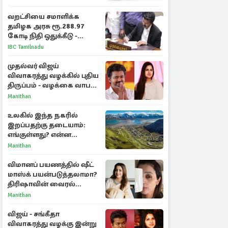
வறட்சியை சமாளிக்க
தமிழக அரசு ரூ.288.97
கோடி நிதி ஒதுக்கீடு -
வெளியான அரசாணை
IBC Tamilnadu
முதல்வர் விஜய்
விவாகரத்து வழக்கில் புதிய
திருப்பம் - வழக்கை வாபஸ்
பெற்ற சங்கீதா!
Manithan
உலகில் இந்த நகரில்
இறப்பதற்கு தடையாம்:
எங்குள்ளது? என்ன
காரணம் தெரியுமா?
Manithan
விமானப் பயணத்தில் ஷீட்
மாஸ்க் பயன்படுத்தலாமா?
திரிஷாவின் வைரல்
செல்ஃபிக்கு மருத்துவர்
Manithan
விளக்கம்
விஜய் - சங்கீதா
விவாகரத்து வழக்கு இன்று