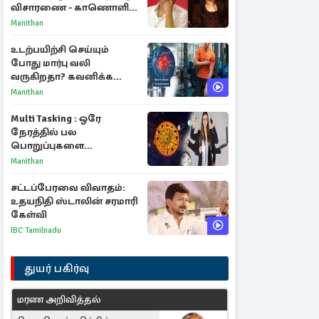
விசாரணை - காணொளி
மூலம் ஆஜராக வாய்ப்பு
Manithan
உடற்பயிற்சி செய்யும்
போது மார்பு வலி
வருகிறதா? கவனிக்க
வேண்டிய எச்சரிக்கை
Manithan
அறிகுறிகள்
Multi Tasking : ஒரே
நேரத்தில் பல
பொறுப்புகளை
கையாளும் டாப் 3 ராசிகள்!
Manithan
சட்டப்பேரவை விவாதம்:
உதயநிதி ஸ்டாலின் சரமாரி
கேள்வி
IBC Tamilnadu
துயர் பகிர்வு
மரண அறிவித்தல்