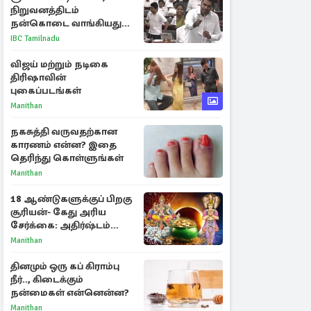
நிறுவனத்திடம்
நன்கொடை வாங்கியது
ஏன்? உதயநிதி - ஆதவ்
IBC Tamilnadu
விவாதம்
விஜய் மற்றும் நடிகை
திரிஷாவின்
புகைப்படங்கள்
Manithan
நகசுத்தி வருவதற்கான
காரணம் என்ன? இதை
தெரிந்து கொள்ளுங்கள்
Manithan
18 ஆண்டுகளுக்குப் பிறகு
சூரியன்- கேது அரிய
சேர்க்கை: அதிர்ஷ்டம்
பெறும் 3 ராசிகள்!
Manithan
தினமும் ஒரு கப் கிராம்பு
நீர்.., கிடைக்கும்
நன்மைகள் என்னென்ன?
Manithan