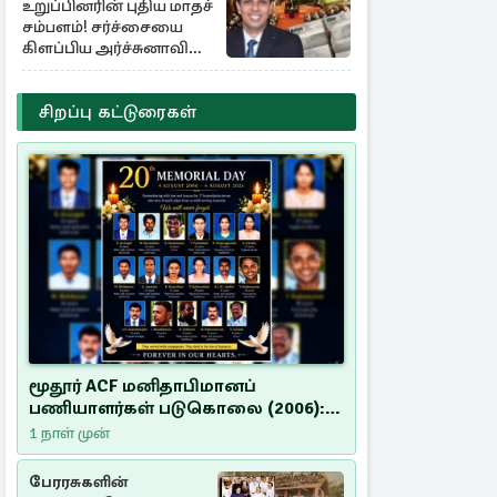
உறுப்பினரின் புதிய மாதச்
சம்பளம்! சர்ச்சையை
கிளப்பிய அர்ச்சுனாவின்
அறிக்கை
சிறப்பு கட்டுரைகள்
மூதூர் ACF மனிதாபிமானப்
பணியாளர்கள் படுகொலை (2006):
20 ஆண்டுகளாகியும் நீதி
1 நாள் முன்
மறுக்கப்பட்ட மனிதாபிமானப்
பேரவலம்
பேரரசுகளின்