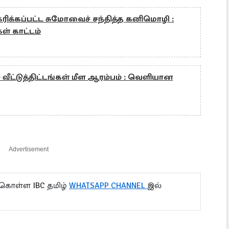
கரிக்கப்பட்ட சுமோவைச் சந்தித்த கனிமொழி :
ள் காட்டம்
வீட்டுத்திட்டங்கள் மீள ஆரம்பம் : வெளியான
Advertisement
 கொள்ள IBC தமிழ்
WHATSAPP CHANNEL
இல்