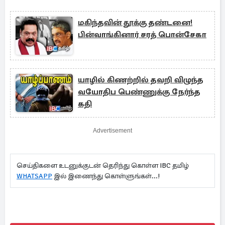
மகிந்தவின் தூக்கு தண்டனை!
பின்வாங்கினார் சரத் பொன்சேகா
யாழில் கிணற்றில் தவறி விழுந்த
வயோதிப பெண்ணுக்கு நேர்ந்த
கதி
Advertisement
செய்திகளை உடனுக்குடன் தெரிந்து கொள்ள IBC தமிழ்
WHATSAPP
இல் இணைந்து கொள்ளுங்கள்...!