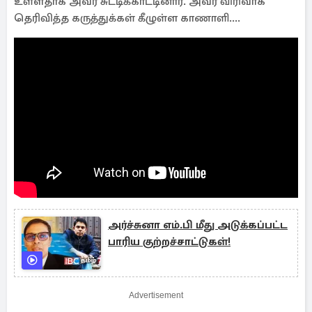
உள்ளதாக அவர் சுட்டிக்காட்டினார். அவர் விரிவாக
தெரிவித்த கருத்துக்கள் கீழுள்ள காணாளி....
அர்ச்சுனா எம்.பி மீது அடுக்கப்பட்ட
பாரிய குற்றச்சாட்டுகள்!
Advertisement