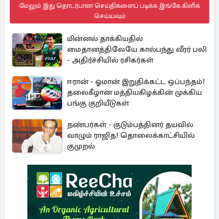
மேலும் இது தொடர்பான செய்திகளைப் படிக்க இங்கே கிளிக்
செய்யவும்
மின்னல் தாக்கியதில்
மைதானத்திலேயே கால்பந்து வீரர் பலி
- அதிர்ச்சியில் ரசிகர்கள்
ஈரான் - ஓமான் இறுதிக்கட்ட ஒப்பந்தம்!
தலைகீழான மத்தியகிழக்கின் முக்கிய
பங்கு குறியீடுகள்
நண்பர்கள் - குடும்பத்தினர் தயவில்
வாழும் ராஜித! தொலைக்காட்சியில்
குமுறல்