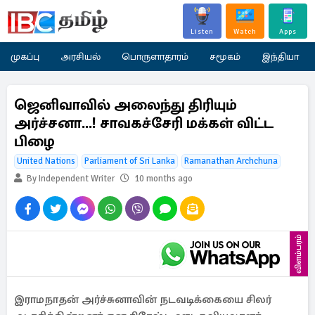
Listen
Watch
Apps
முகப்பு
அரசியல்
பொருளாதாரம்
சமூகம்
இந்தியா
ஜெனிவாவில் அலைந்து திரியும்
அர்ச்சனா...! சாவகச்சேரி மக்கள் விட்ட
பிழை
United Nations
Parliament of Sri Lanka
Ramanathan Archchuna
By Independent Writer
10 months ago
விளம்பரம்
இராமநாதன் அர்ச்சுனாவின் நடவடிக்கையை சிலர்