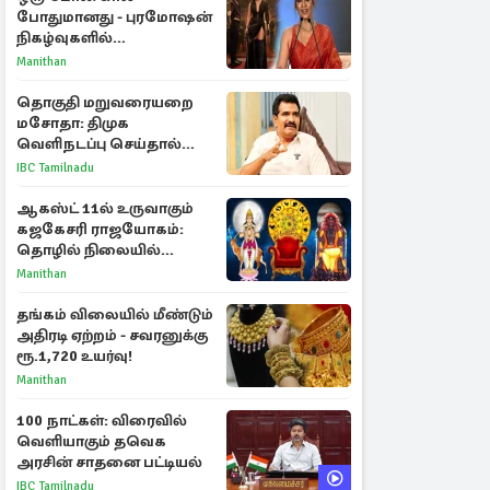
போதுமானது - புரமோஷன்
நிகழ்வுகளில்
பங்கேற்காதது குறித்து
Manithan
நயன்தாரா ஓபன் டாக்!
தொகுதி மறுவரையறை
மசோதா: திமுக
வெளிநடப்பு செய்தால்
ஆதரவாகவே கருதப்படும்
IBC Tamilnadu
– அமைச்சர் நிர்மல்குமார்
ஆகஸ்ட் 11ல் உருவாகும்
கஜகேசரி ராஜயோகம்:
தொழில் நிலையில்
அதிர்ஷ்டம் பெறும் 3
Manithan
ராசிகள்!
தங்கம் விலையில் மீண்டும்
அதிரடி ஏற்றம் - சவரனுக்கு
ரூ.1,720 உயர்வு!
Manithan
100 நாட்கள்: விரைவில்
வெளியாகும் தவெக
அரசின் சாதனை பட்டியல்
IBC Tamilnadu