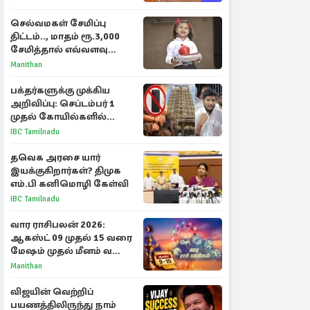
செல்வமகள் சேமிப்பு
திட்டம்.., மாதம் ரூ.3,000
சேமித்தால் எவ்வளவு
கிடைக்கும்?
Manithan
பக்தர்களுக்கு முக்கிய
அறிவிப்பு: செப்டம்பர் 1
முதல் கோயில்களில்
மொபைலுக்கு தடை!
IBC Tamilnadu
தவெக அரசை யார்
இயக்குகிறார்கள்? திமுக
எம்.பி கனிமொழி கேள்வி
IBC Tamilnadu
வார ராசிபலன் 2026:
ஆகஸ்ட் 09 முதல் 15 வரை
மேஷம் முதல் மீனம் வரை
முழு பலன்கள்
Manithan
விஜயின் வெற்றிப்
பயணத்திலிருந்து நாம்