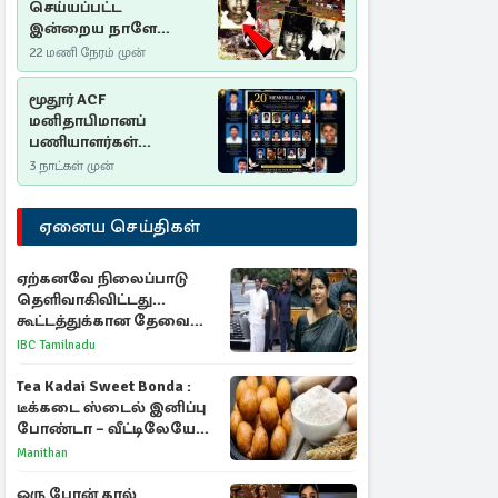
செய்யப்பட்ட
இன்றைய நாளே
செம்மணி
22 மணி நேரம் முன்
இனப்படுகொலை
தினம்…!
மூதூர் ACF
மனிதாபிமானப்
பணியாளர்கள்
படுகொலை (2006): 20
3 நாட்கள் முன்
ஆண்டுகளாகியும் நீதி
மறுக்கப்பட்ட
ஏனைய செய்திகள்
மனிதாபிமானப்
பேரவலம்
ஏற்கனவே நிலைப்பாடு
தெளிவாகிவிட்டது...
கூட்டத்துக்கான தேவை
என்ன? - கனிமொழி
IBC Tamilnadu
விமர்சனம்
Tea Kadai Sweet Bonda :
டீக்கடை ஸ்டைல் இனிப்பு
போண்டா – வீட்டிலேயே
செய்வது எப்படி?
Manithan
ஒரு போன் கால்