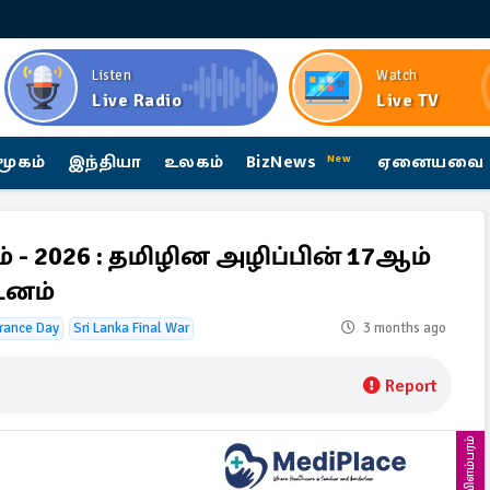
Listen
Watch
Live Radio
Live TV
மூகம்
இந்தியா
உலகம்
BizNews
ஏனையவை
New
 - 2026 : தமிழின அழிப்பின் 17ஆம்
டனம்
rance Day
Sri Lanka Final War
3 months ago
Report
விளம்பரம்