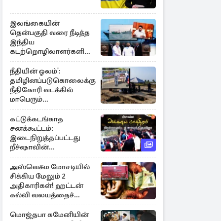
இலங்கையின்
தென்பகுதி வரை நீடித்த
இந்திய
கடற்றொழிலாளர்களின்
ஊடுருவல்
நீதியின் ஓலம்':
தமிழினப்படுகொலைக்கு
நீதிகோரி வடக்கில்
மாபெரும்
கவனயீர்ப்புப்போராட்டம்
கட்டுக்கடங்காத
சனக்கூட்டம்:
இடைநிறுத்தப்பட்டது
றீச்ஷாவின்
உணவுத்திருவிழா!
அஸ்வெசும மோசடியில்
சிக்கிய மேலும் 2
அதிகாரிகள்! ஹட்டன்
கல்வி வலயத்தைச்
சேர்ந்த 6 ஆசிரியர்கள்
குறித்து விசாரணை
மொஜ்தபா கமேனியின்