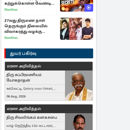
கற்றுக்கொள்ள வேண்டிய
முக்கிய 3 விடயங்கள்!
Manithan
27வது திருமண நாள்
நெருங்கும் நிலையில்
விவாகரத்து வழக்கு
வாபஸ்! விஜய்யுடன்
Manithan
மீண்டும் இணைவாரா?
துயர் பகிர்வு
மரண அறிவித்தல்
திரு சுப்பிரமணியம்
யோகநாதன்
கரவெட்டி, Quincy-sous-Sénart,
France
06 Aug, 2026
மரண அறிவித்தல்
திரு சிவலிங்கம் கனகசபை
யாழ் நெடுந்தீவு 12ம் வட்டாரம்,