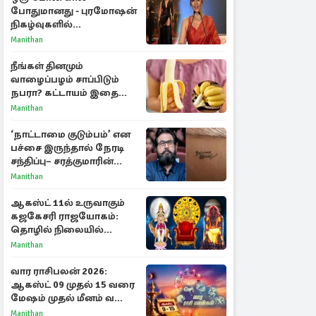
போதுமானது - புரமோஷன்
நிகழ்வுகளில்
பங்கேற்காதது குறித்து
Manithan
நயன்தாரா ஓபன் டாக்!
நீங்கள் தினமும்
வாழைப்பழம் சாப்பிடும்
நபரா? கட்டாயம் இதை
தெரிந்து கொள்ளுங்கள்
Manithan
‘நாட்டாமை குடும்பம்’ என
பச்சை இருந்தால் நேரடி
சந்திப்பு– சரத்குமாரின்
புதிய யோசனை
Manithan
ஆகஸ்ட் 11ல் உருவாகும்
கஜகேசரி ராஜயோகம்:
தொழில் நிலையில்
அதிர்ஷ்டம் பெறும் 3
Manithan
ராசிகள்!
வார ராசிபலன் 2026:
ஆகஸ்ட் 09 முதல் 15 வரை
மேஷம் முதல் மீனம் வரை
முழு பலன்கள்
Manithan