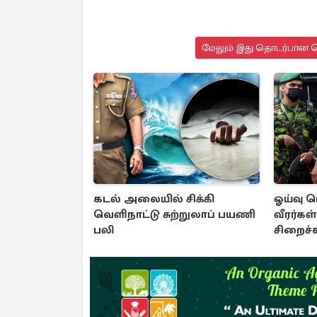
மேலும் இது தொடர்பான செ
கடல் அலையில் சிக்கி
ஓய்வு 
வெளிநாட்டு சுற்றுலாப் பயணி
வீரர்கள
பலி
சிறைச்
அரசாங்க