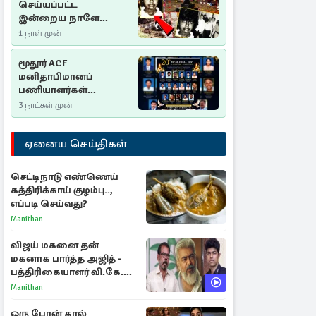
செய்யப்பட்ட
இன்றைய நாளே
செம்மணி
1 நாள் முன்
இனப்படுகொலை
தினம்…!
மூதூர் ACF
மனிதாபிமானப்
பணியாளர்கள்
படுகொலை (2006): 20
3 நாட்கள் முன்
ஆண்டுகளாகியும் நீதி
மறுக்கப்பட்ட
ஏனைய செய்திகள்
மனிதாபிமானப்
பேரவலம்
செட்டிநாடு எண்ணெய்
கத்திரிக்காய் குழம்பு..,
எப்படி செய்வது?
Manithan
விஜய் மகனை தன்
மகனாக பார்த்த அஜித் -
பத்திரிகையாளர் வி.கே.
சுந்தர் ஓபன் டாக்!
Manithan
ஒரு போன் கால்