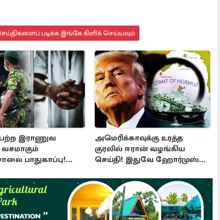
ய்திகளைப் படிக்க இங்கே கிளிக் செய்யவும்
பெற்ற இராணுவ
அமெரிக்காவுக்கு உரத்த
் வசமாகும்
குரலில் ஈரான் வழங்கிய
சாலை பாதுகாப்பு!
செய்தி! இதுவே ஹோர்முஸ்
த்தின் முக்கிய முடிவு
திறப்புக்கான நிபந்தனை