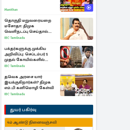
Manithan
தொகுதி மறுவரையறை
மசோதா: திமுக
வெளிநடப்பு செய்தால்
ஆதரவாகவே கருதப்படும்
IBC Tamilnadu
– அமைச்சர் நிர்மல்குமார்
பக்தர்களுக்கு முக்கிய
அறிவிப்பு: செப்டம்பர் 1
முதல் கோயில்களில்
மொபைலுக்கு தடை!
IBC Tamilnadu
தவெக அரசை யார்
இயக்குகிறார்கள்? திமுக
எம்.பி கனிமொழி கேள்வி
IBC Tamilnadu
துயர் பகிர்வு
4ம் ஆண்டு நினைவஞ்சலி