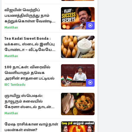
விஜயின் வெற்றிப்
பயணத்திலிருந்து நாம்
கற்றுக்கொள்ள வேண்டிய
முக்கிய 3 விடயங்கள்!
Manithan
Tea Kadai Sweet Bonda :
டீக்கடை ஸ்டைல் இனிப்பு
போண்டா – வீட்டிலேயே
செய்வது எப்படி?
Manithan
100 நாட்கள்: விரைவில்
வெளியாகும் தவெக
அரசின் சாதனை பட்டியல்
IBC Tamilnadu
ஞாயிறு ஸ்பெஷல்:
நாவூரும் சுவையில்
கேரளா ஸ்டைல் நாடன்
சிக்கன் குழம்பு ரெசிபி!
Manithan
மேஷ ராசிக்கான வாழ்நாள்
பலன்கள் என்ன?