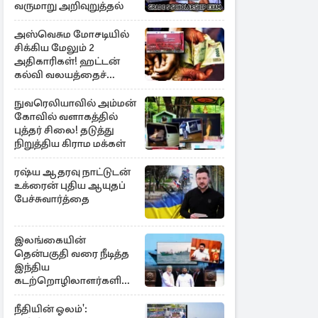
வருமாறு அறிவுறுத்தல்
அஸ்வெசும மோசடியில்
சிக்கிய மேலும் 2
அதிகாரிகள்! ஹட்டன்
கல்வி வலயத்தைச்
சேர்ந்த 6 ஆசிரியர்கள்
குறித்து விசாரணை
நுவரெலியாவில் அம்மன்
கோவில் வளாகத்தில்
புத்தர் சிலை! தடுத்து
நிறுத்திய கிராம மக்கள்
ரஷ்ய ஆதரவு நாட்டுடன்
உக்ரைன் புதிய ஆயுதப்
பேச்சுவார்த்தை
இலங்கையின்
தென்பகுதி வரை நீடித்த
இந்திய
கடற்றொழிலாளர்களின்
ஊடுருவல்
நீதியின் ஓலம்':