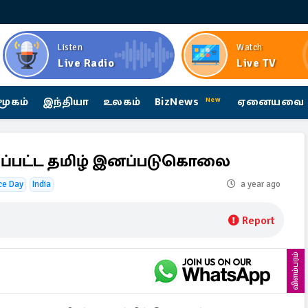
Listen
Watch
Live Radio
Live TV
மூகம்
இந்தியா
உலகம்
BizNews
ஏனையவை
New
றப்பட்ட தமிழ் இனப்படுகொலை
ce Day
India
a year ago
Report
விளம்பரம்