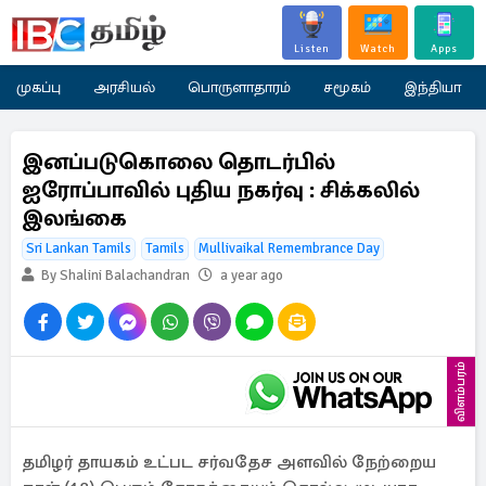
Listen
Watch
Apps
முகப்பு
அரசியல்
பொருளாதாரம்
சமூகம்
இந்தியா
இனப்படுகொலை தொடர்பில்
ஐரோப்பாவில் புதிய நகர்வு : சிக்கலில்
இலங்கை
Sri Lankan Tamils
Tamils
Mullivaikal Remembrance Day
By Shalini Balachandran
a year ago
விளம்பரம்
தமிழர் தாயகம் உட்பட சர்வதேச அளவில் நேற்றைய