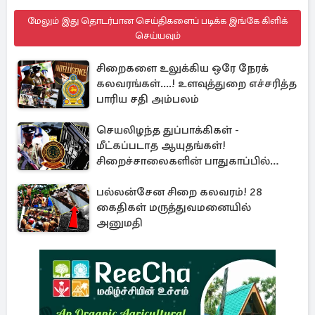
மேலும் இது தொடர்பான செய்திகளைப் படிக்க இங்கே கிளிக்
செய்யவும்
சிறைகளை உலுக்கிய ஒரே நேரக்
கலவரங்கள்....! உளவுத்துறை எச்சரித்த
பாரிய சதி அம்பலம்
செயலிழந்த துப்பாக்கிகள் -
மீட்கப்படாத ஆயுதங்கள்!
சிறைச்சாலைகளின் பாதுகாப்பில்
பாரிய அச்சுறுத்தல்
பல்லன்சேன சிறை கலவரம்! 28
கைதிகள் மருத்துவமனையில்
அனுமதி