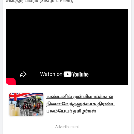
சிவகுரு பிரேம் (Sivaguru Prem),
லண்டனில் முள்ளிவாய்க்கால்
நினைவேந்தலுக்காக திரண்ட
புலம்பெயர் தமிழர்கள்
Advertisement