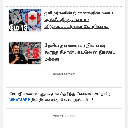
தமிழர்களின் நினைவுரிமையை
அங்கீகரித்த கனடா :
விடுக்கப்பட்டுள்ள கோரிக்கை
தேசிய தலைவரை நினைவு
கூர்ந்த சீமான் : கடலென திரண்ட
மக்கள்
Advertisement
செய்திகளை உடனுக்குடன் தெரிந்து கொள்ள IBC தமிழ்
WHATSAPP
இல் இணைந்து கொள்ளுங்கள்...!
Advertisement