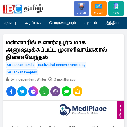
Listen
Watch
Apps
முகப்பு
அரசியல்
பொருளாதாரம்
சமூகம்
இந்தியா
மன்னாரில் உணர்வுபூர்வமாக
அனுஷ்டிக்கப்பட்ட முள்ளிவாய்க்கால்
நினைவேந்தல்
Sri Lankan Tamils
Mullivaikal Remembrance Day
Sri Lankan Peoples
By Independent Writer
3 months ago
விளம்பரம்