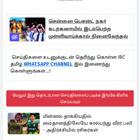
சென்னை பெசன்ட் நகர்
கடற்கரையில் இடம்பெற்ற
முள்ளிவாய்க்கால் நினைவேந்தல்
செய்திகளை உடனுக்குடன் தெரிந்து கொள்ள IBC
தமிழ்
WHATSAPP CHANNEL
இல் இணைந்து
கொள்ளுங்கள்...!
மேலும் இது தொடர்பான செய்திகளைப் படிக்க இங்கே கிளிக்
செய்யவும்
மின்னல் தாக்கியதில்
மைதானத்திலேயே கால்பந்து வீரர் பலி
- அதிர்ச்சியில் ரசிகர்கள்