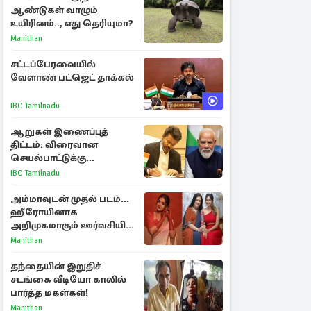
ஆண்டுகள் வாழும்
உயிரினம்.., எது தெரியுமா?
Manithan
சட்டப்பேரவையில்
வேளாண் பட்ஜெட் தாக்கல்
IBC Tamilnadu
ஆறுகள் இணைப்புத்
திட்டம்: விரைவான
செயல்பாட்டுக்கு
பிரதமருக்கு முதலமைச்சர்
IBC Tamilnadu
கடிதம்
அம்மாவுடன் முதல் படம்...
ஹீரோயினாக
அறிமுகமாகும் ஊர்வசியின்
மகள் தேஜலட்சுமி!
Manithan
தந்தையின் இறுதிச்
சடங்கை வீடியோ காலில்
பார்த்த மகள்கள்!
Manithan