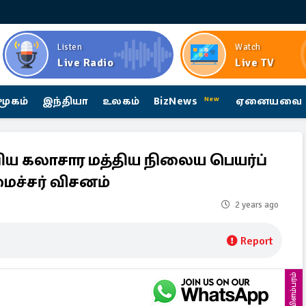
Listen
Watch
Live Radio
Live TV
மூகம்
இந்தியா
உலகம்
BizNews
ஏனையவை
New
பிய கலாசார மத்திய நிலைய பெயர்ப்
ச்சர் விசனம்
2 years ago
Report
விளம்பரம்