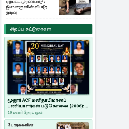
ஏற்பட்ட முரண்பாடு :
இளைஞனின் விபரீத
முடிவு
சிறப்பு கட்டுரைகள்
மூதூர் ACF மனிதாபிமானப்
பணியாளர்கள் படுகொலை (2006):
20 ஆண்டுகளாகியும் நீதி
19 மணி நேரம் முன்
மறுக்கப்பட்ட மனிதாபிமானப்
பேரவலம்
பேரரசுகளின்