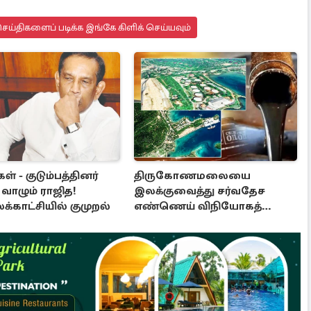
ய்திகளைப் படிக்க இங்கே கிளிக் செய்யவும்
ள் - குடும்பத்தினர்
திருகோணமலையை
வாழும் ராஜித!
இலக்குவைத்து சர்வதேச
காட்சியில் குமுறல்
எண்ணெய் விநியோகத்
திட்டம்!