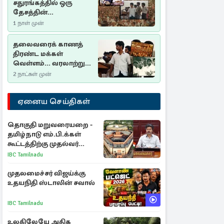
சதுரங்கத்தில் ஒரு
தேசத்தின்
தீர்க்கதரிசனம் :
1 நாள் முன்
சுதுமலை பிரகடனம்
ஒரு வரலாற்றுப் பாடம்
தலைவரைக் காணத்
திரண்ட மக்கள்
வெள்ளம்... வரலாற்றுச்
சிறப்புமிக்க சுதுமலைப்
2 நாட்கள் முன்
பிரகடனம்…
ஏனைய செய்திகள்
தொகுதி மறுவரையறை -
தமிழ்நாடு எம்.பி.க்கள்
கூட்டத்திற்கு முதல்வர்
விஜய் அழைப்பு
IBC Tamilnadu
முதலமைச்சர் விஜய்க்கு
உதயநிதி ஸ்டாலின் சவால்
IBC Tamilnadu
உலகிலேயே அதிக