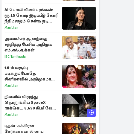
AI போலி விளம்பரங்கள்:
ரூ.15 கோடி இழப்பீடு கோரி
நீதிமன்றம் சென்ற நடிகை
ஸ்ருதி ஹாசன்!
Manithan
அமைச்சர் ஆனந்தை
சந்தித்து பேசிய அதிமுக
எம்.எல்.ஏ.க்கள்
IBC Tamilnadu
10-ம் வகுப்பு
படிக்கும்போதே
சினிமாவில் அறிமுகமான
த்ரிஷா! உண்மையை
Manithan
பகிர்ந்த இயக்குநர் பிரவீன்
காந்தி
நிலவில் விழுந்து
நொறுங்கிய SpaceX
ராக்கெட்: 8,690 கி.மீ வேக
மோதலால் உருவான புதிய
Manithan
பள்ளம்!
புதன்–சுக்கிரன்
சேர்க்கையால் லாப