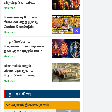
திருஷ்டி யோகம்:
அதிர்ஷ்டம் பெறும் டாப் 3
Manithan
ராசிகள்!
கோடீஸ்வர யோகம்
கிடைக்க எந்த பூஜை
செய்ய வேண்டும்?
Manithan
ராகு - செவ்வாய்
சேர்க்கையால் உருவான
நவபஞ்சம ராஜயோகம்:
அதிர்ஷ்டம் பெறும் 3
Manithan
ராசிகள்!
விரைவில் வரும்
பிளாஸ்டிக் ரூபாய்
நோட்டுகள்.., பழைய
காகித நோட்டுகள்
Manithan
செல்லுமா?
துயர் பகிர்வு
5ம் ஆண்டு நினைவஞ்சலி