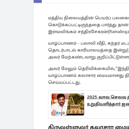
மத்திய நிலையத்தின் பெயர்ப் பலகைய
கொடுக்கப்பட்டிருந்ததை பார்த்து தான
இராமலிங்கம் சந்திரசேகரன்(Ramalingam
யாழ்ப்பாணம் - பலாலி வீதி, கந்தர் மட
தொடர்பாடல் காரியாலயத்தை இன்று(2
அவர் மேற்கண்டவாறு குறிப்பிட்டுள்ளா
அவர் மேலும் தெரிவிக்கையில்,“இந்திய
யாழ்ப்பாணம் கலாசார மையமானது திர
செய்யப்பட்டது.
2025 வரவு செலவு 
உறுதியளித்தார் ஜ
திருவள்ளுவர் கலாசார மை