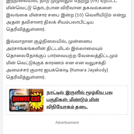
இந்நிலையில், நாடு முழுவதும் நேற்று (09) ஏற்பட்ட
மின்வெட்டு தொடர்பான விரிவான தகவல்களை
இலங்கை மின்சார சபை இன்ற (10) வெளியிடும் என்று
அதன் தவிசாளர் திலக் சியம்பலாபிட்டிய
தெரிவித்துள்ளார்.
இவ்வாறான சூழ்நிலையில், முன்னைய
அரசாங்கங்களின் திட்டமிடல் இல்லாமையும்
தொலைநோக்குப் பார்வையற்ற வேலைத்திட்டமும்
மின் வெட்டுக்குக் காரணம் என என வலுசக்தி
அமைச்சர் குமார ஜயக்கொடி (Kumara Jayakody)
தெரிவித்துள்ளார்.
நாட்டில் இருளில் மூழ்கிய பல
பகுதிகள்: மீண்டும் மின்
விநியோகம் தடை
Advertisement