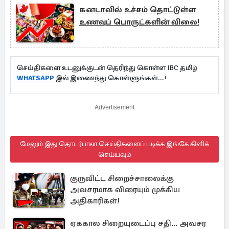
கனடாவில் உச்சம் தொட்டுள்ள
உணவுப் பொருட்களின் விலை!
செய்திகளை உடனுக்குடன் தெரிந்து கொள்ள IBC தமிழ்
WHATSAPP
இல் இணைந்து கொள்ளுங்கள்...!
Advertisement
மேலும் இது தொடர்பான செய்திகளைப் படிக்க இங்கே கிளிக்
செய்யவும்
குருவிட்ட சிறைச்சாலைக்கு
அவசரமாக விரையும் முக்கிய
அதிகாரிகள்!
ஏககால சிறையுடைப்பு சதி... அவசர