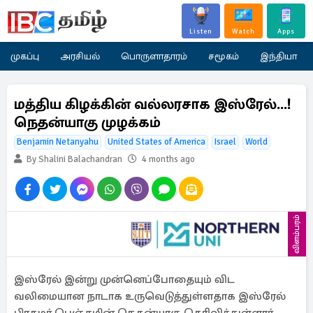
Listen
Watch
Apps
முகப்பு
அரசியல்
பொருளாதாரம்
சமூகம்
இந்தியா
மத்திய கிழக்கின் வல்லரசாக இஸ்ரேல்...!
நெதன்யாகு முழக்கம்
Benjamin Netanyahu
United States of America
Israel
World
By Shalini Balachandran
4 months ago
விளம்பரம்
இஸ்ரேல் இன்று முன்னெப்போதையும் விட
வலிமையான நாடாக உருவெடுத்துள்ளதாக இஸ்ரேல்