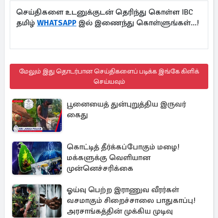
செய்திகளை உடனுக்குடன் தெரிந்து கொள்ள IBC
தமிழ்
WHATSAPP
இல் இணைந்து கொள்ளுங்கள்...!
மேலும் இது தொடர்பான செய்திகளைப் படிக்க இங்கே கிளிக்
செய்யவும்
பூனையைத் துன்புறுத்திய இருவர்
கைது
கொட்டித் தீர்க்கப்போகும் மழை!
மக்களுக்கு வெளியான
முன்னெச்சரிக்கை
ஓய்வு பெற்ற இராணுவ வீரர்கள்
வசமாகும் சிறைச்சாலை பாதுகாப்பு!
அரசாங்கத்தின் முக்கிய முடிவு