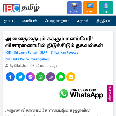
Listen
Watch
Apps
முகப்பு
அரசியல்
பொருளாதாரம்
சமூகம்
இந்தியா
அனைத்தையும் கக்கும் மனம்பேரி!
விசாரணையில் திடுக்கிடும் தகவல்கள்
CID - Sri Lanka Police
SLPP
Sri Lankan Peoples
Sri Lanka Police Investigation
By Dilakshan
10 months ago
விளம்பரம்
அருண விதானகமகே எனப்படும் கஜ்ஜாவின்