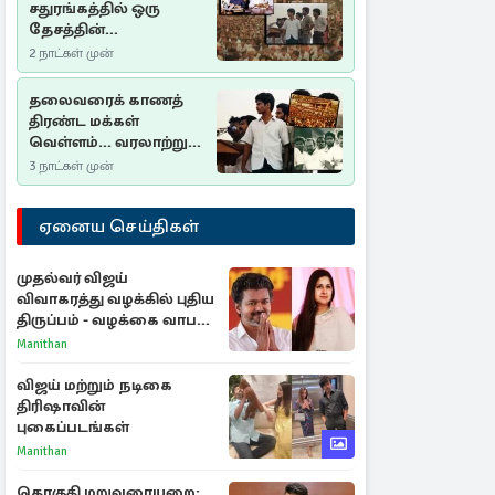
சதுரங்கத்தில் ஒரு
தேசத்தின்
தீர்க்கதரிசனம் :
2 நாட்கள் முன்
சுதுமலை பிரகடனம்
ஒரு வரலாற்றுப் பாடம்
தலைவரைக் காணத்
திரண்ட மக்கள்
வெள்ளம்... வரலாற்றுச்
சிறப்புமிக்க சுதுமலைப்
3 நாட்கள் முன்
பிரகடனம்…
ஏனைய செய்திகள்
முதல்வர் விஜய்
விவாகரத்து வழக்கில் புதிய
திருப்பம் - வழக்கை வாபஸ்
பெற்ற சங்கீதா!
Manithan
விஜய் மற்றும் நடிகை
திரிஷாவின்
புகைப்படங்கள்
Manithan
தொகுதி மறுவரையறை: