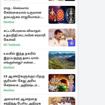
கடிதம்
ராகு - செவ்வாய்
சேர்க்கையால் உருவான
நவபஞ்சம ராஜயோகம்:
அதிர்ஷ்டம் பெறும் 3
Manithan
ராசிகள்!
சட்டப்பேரவை விவாதம்:
உதயநிதி ஸ்டாலின் சரமாரி
கேள்வி
IBC Tamilnadu
உலகில் இந்த நகரில்
இறப்பதற்கு தடையாம்:
எங்குள்ளது? என்ன
காரணம் தெரியுமா?
Manithan
18 ஆண்டுகளுக்குப் பிறகு
சூரியன்- கேது அரிய
சேர்க்கை: அதிர்ஷ்டம்
பெறும் 3 ராசிகள்!
Manithan
அமைச்சர் ஆனந்தை
சந்தித்து பேசிய அதிமுக