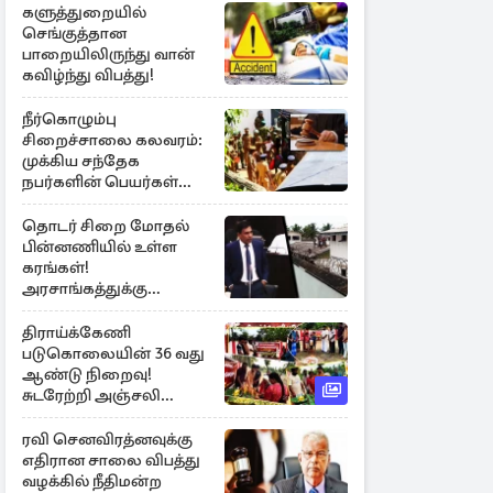
களுத்துறையில்
செங்குத்தான
பாறையிலிருந்து வான்
கவிழ்ந்து விபத்து!
நீர்கொழும்பு
சிறைச்சாலை கலவரம்:
முக்கிய சந்தேக
நபர்களின் பெயர்கள்
நீதிமன்றில் சமர்ப்பிப்பு!
தொடர் சிறை மோதல்
பின்னணியில் உள்ள
கரங்கள்!
அரசாங்கத்துக்கு
கிடைத்த புலனாய்வு
தகவல்
திராய்க்கேணி
படுகொலையின் 36 வது
ஆண்டு நிறைவு!
சுடரேற்றி அஞ்சலி
செலுத்திய மக்கள்
ரவி செனவிரத்னவுக்கு
எதிரான சாலை விபத்து
வழக்கில் நீதிமன்ற