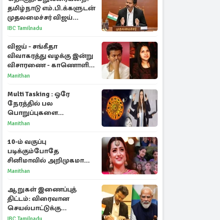
தமிழ்நாடு எம்.பி.க்களுடன்
முதலமைச்சர் விஜய்
ஆலோசனை
IBC Tamilnadu
விஜய் - சங்கீதா
விவாகரத்து வழக்கு இன்று
விசாரணை - காணொளி
மூலம் ஆஜராக வாய்ப்பு
Manithan
Multi Tasking : ஒரே
நேரத்தில் பல
பொறுப்புகளை
கையாளும் டாப் 3 ராசிகள்!
Manithan
10-ம் வகுப்பு
படிக்கும்போதே
சினிமாவில் அறிமுகமான
த்ரிஷா! உண்மையை
Manithan
பகிர்ந்த இயக்குநர் பிரவீன்
காந்தி
ஆறுகள் இணைப்புத்
திட்டம்: விரைவான
செயல்பாட்டுக்கு
பிரதமருக்கு முதலமைச்சர்
IBC Tamilnadu