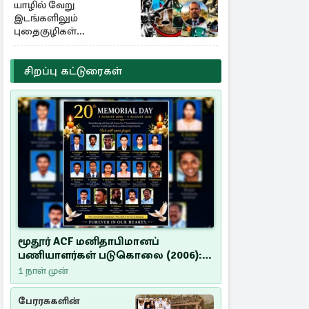
யாழில் வேறு
இடங்களிலும்
புதைகுழிகள்
இருக்கலாம்..!
எழுமாற்றாக அகழ்வு
சிறப்பு கட்டுரைகள்
மூதூர் ACF மனிதாபிமானப்
பணியாளர்கள் படுகொலை (2006):
20 ஆண்டுகளாகியும் நீதி
1 நாள் முன்
மறுக்கப்பட்ட மனிதாபிமானப்
பேரவலம்
பேரரசுகளின்