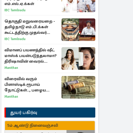
எம்.எல்.ஏ.க்கள்
IBC Tamilnadu
தொகுதி மறுவரையறை -
தமிழ்நாடு எம்.பி.க்கள்
கூட்டத்திற்கு முதல்வர்
விஜய் அழைப்பு
IBC Tamilnadu
விமானப் பயணத்தில் ஷீட்
மாஸ்க் பயன்படுத்தலாமா?
திரிஷாவின் வைரல்
செல்ஃபிக்கு மருத்துவர்
Manithan
விளக்கம்
விரைவில் வரும்
பிளாஸ்டிக் ரூபாய்
நோட்டுகள்.., பழைய
காகித நோட்டுகள்
Manithan
செல்லுமா?
துயர் பகிர்வு
5ம் ஆண்டு நினைவஞ்சலி