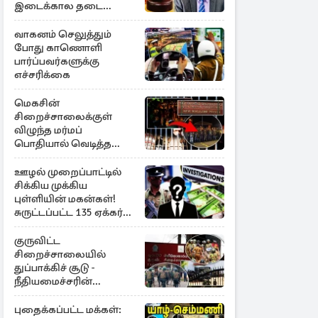
இடைக்கால தடை
உத்தரவு!
வாகனம் செலுத்தும்
போது காணொளி
பார்ப்பவர்களுக்கு
எச்சரிக்கை
மெகசின்
சிறைச்சாலைக்குள்
விழுந்த மர்மப்
பொதியால் வெடித்த
மோதல் - ஒருவர் பலி :
பலர் காயம்
ஊழல் முறைப்பாட்டில்
சிக்கிய முக்கிய
புள்ளியின் மகன்கள்!
சுருட்டப்பட்ட 135 ஏக்கர்
தேயிலைத் தோட்டம்
குருவிட்ட
சிறைச்சாலையில்
துப்பாக்கிச் சூடு -
நீதியமைச்சரின்
அறிவிப்பு
புதைக்கப்பட்ட மக்கள்: