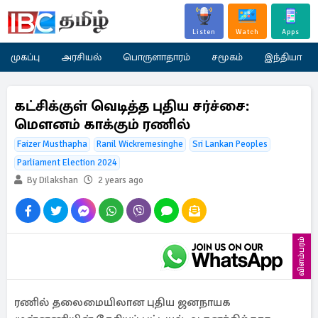
Listen
Watch
Apps
முகப்பு
அரசியல்
பொருளாதாரம்
சமூகம்
இந்தியா
கட்சிக்குள் வெடித்த புதிய சர்ச்சை:
மௌனம் காக்கும் ரணில்
Faizer Musthapha
Ranil Wickremesinghe
Sri Lankan Peoples
Parliament Election 2024
By Dilakshan
2 years ago
விளம்பரம்
ரணில் தலைமையிலான புதிய ஜனநாயக