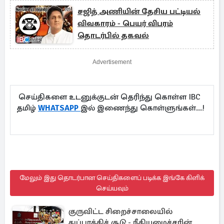
சஜித் அணியின் தேசிய பட்டியல்
விவகாரம் - பெயர் விபரம்
தொடர்பில் தகவல்
Advertisement
செய்திகளை உடனுக்குடன் தெரிந்து கொள்ள IBC
தமிழ்
WHATSAPP
இல் இணைந்து கொள்ளுங்கள்...!
மேலும் இது தொடர்பான செய்திகளைப் படிக்க இங்கே கிளிக்
செய்யவும்
குருவிட்ட சிறைச்சாலையில்
துப்பாக்கிச் சூடு - நீதியமைச்சரின்