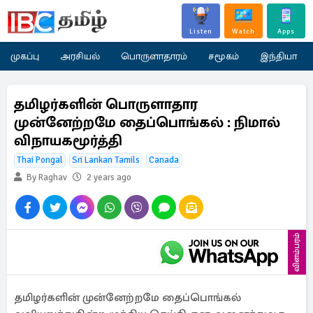
Listen
Watch
Apps
முகப்பு
அரசியல்
பொருளாதாரம்
சமூகம்
இந்தியா
தமிழர்களின் பொருளாதார
முன்னேற்றமே தைப்பொங்கல் : நிமால்
விநாயகமூர்த்தி
Thai Pongal
Sri Lankan Tamils
Canada
By Raghav
2 years ago
விளம்பரம்
தமிழர்களின் முன்னேற்றமே தைப்பொங்கல்