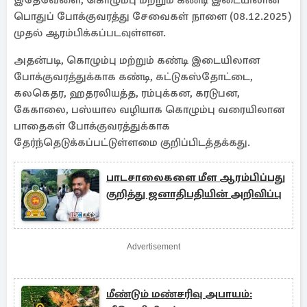
இதேவேளை, கொழும்பு மற்றும் கண்டி இடையிலான
பொதுப் போக்குவரத்து சேவைகள் நாளை (08.12.2025)
முதல் ஆரம்பிக்கப்படவுள்ளன.
அதன்படி, கொழும்பு மற்றும் கண்டி இடையிலான
போக்குவரத்துக்காக கண்டி, கட்டுகஸ்தோட்டை,
கலகெதர, ஹதரலியத்த, ரம்புக்கன, கரடுபன,
கேகாலை, பஸ்யால வழியாக கொழும்பு வரையிலான
பாதைகள் போக்குவரத்துக்காக
தேர்ந்தெடுக்கப்பட்டுள்ளமை குறிப்பிடத்தக்கது.
பாடசாலைகளை மீள ஆரம்பிப்பது
குறித்து ஜனாதிபதியின் அறிவிப்பு
Advertisement
மீண்டும் மண்சரிவு அபாயம்: