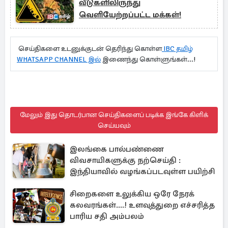
வீடுகளிலிருந்து
வெளியேற்றப்பட்ட மக்கள்!
செய்திகளை உடனுக்குடன் தெரிந்து கொள்ள
IBC தமிழ்
WHATSAPP CHANNEL இல்
இணைந்து கொள்ளுங்கள்...!
மேலும் இது தொடர்பான செய்திகளைப் படிக்க இங்கே கிளிக்
செய்யவும்
இலங்கை பால்பண்ணை
விவசாயிகளுக்கு நற்செய்தி :
இந்தியாவில் வழங்கப்படவுள்ள பயிற்சி
சிறைகளை உலுக்கிய ஒரே நேரக்
கலவரங்கள்....! உளவுத்துறை எச்சரித்த
பாரிய சதி அம்பலம்