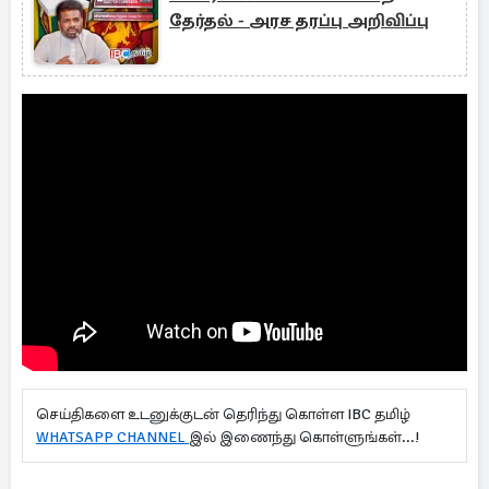
தேர்தல் - அரச தரப்பு அறிவிப்பு
செய்திகளை உடனுக்குடன் தெரிந்து கொள்ள IBC தமிழ்
WHATSAPP CHANNEL
இல் இணைந்து கொள்ளுங்கள்...!