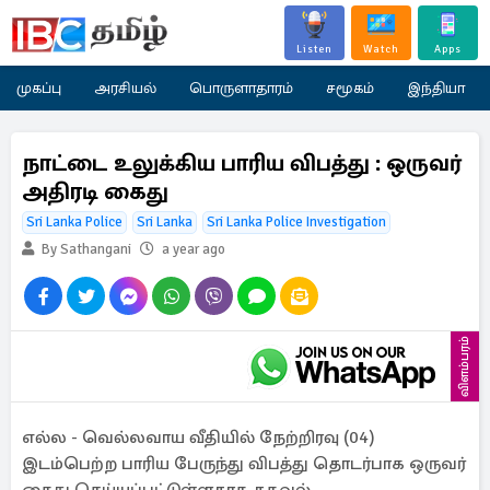
Listen
Watch
Apps
முகப்பு
அரசியல்
பொருளாதாரம்
சமூகம்
இந்தியா
நாட்டை உலுக்கிய பாரிய விபத்து : ஒருவர்
அதிரடி கைது
Sri Lanka Police
Sri Lanka
Sri Lanka Police Investigation
By Sathangani
a year ago
விளம்பரம்
எல்ல - வெல்லவாய வீதியில் நேற்றிரவு (04)
இடம்பெற்ற பாரிய பேருந்து விபத்து தொடர்பாக ஒருவர்