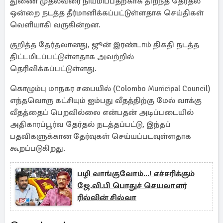
துணை முதல்வரை நியமிப்பதற்காக திறந்த தேர்தல்
ஒன்றை நடத்த தீர்மானிக்கப்பட்டுள்ளதாக செய்திகள்
வெளியாகி வருகின்றன.
குறித்த தேர்தலானது, ஜூன் இரண்டாம் திகதி நடத்த
திட்டமிடப்பட்டுள்ளதாக அவற்றில்
தெரிவிக்கப்பட்டுள்ளது.
கொழும்பு மாநகர சபையில் (Colombo Municipal Council)
எந்தவொரு கட்சியும் ஐம்பது வீதத்திற்கு மேல் வாக்கு
வீதத்தைப் பெறவில்லை என்பதன் அடிப்படையில்
அதிகாரப்பூர்வ தேர்தல் நடத்தப்பட்டு, இந்தப்
பதவிகளுக்கான தேர்வுகள் செய்யப்படவுள்ளதாக
கூறப்படுகிறது.
பழி வாங்குவோம்...! எச்சரிக்கும்
ஜே.வி.பி பொதுச் செயலாளர்
ரில்வின் சில்வா