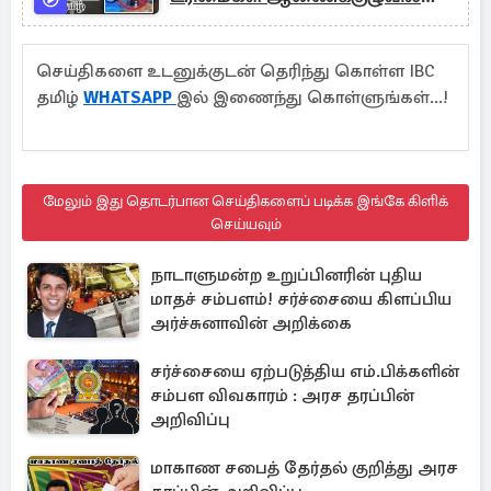
முறைப்பாடு
செய்திகளை உடனுக்குடன் தெரிந்து கொள்ள IBC
தமிழ்
WHATSAPP
இல் இணைந்து கொள்ளுங்கள்...!
மேலும் இது தொடர்பான செய்திகளைப் படிக்க இங்கே கிளிக்
செய்யவும்
நாடாளுமன்ற உறுப்பினரின் புதிய
மாதச் சம்பளம்! சர்ச்சையை கிளப்பிய
அர்ச்சுனாவின் அறிக்கை
சர்ச்சையை ஏற்படுத்திய எம்.பிக்களின்
சம்பள விவகாரம் : அரச தரப்பின்
அறிவிப்பு
மாகாண சபைத் தேர்தல் குறித்து அரச