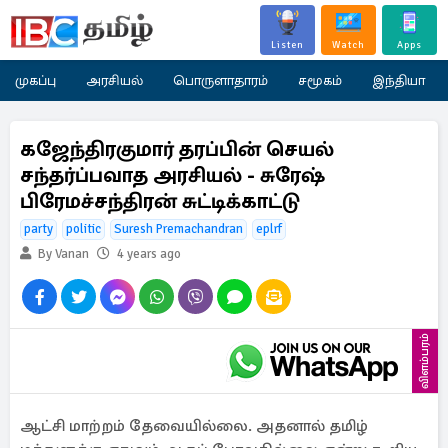
Listen
Watch
Apps
முகப்பு
அரசியல்
பொருளாதாரம்
சமூகம்
இந்தியா
கஜேந்திரகுமார் தரப்பின் செயல்
சந்தர்ப்பவாத அரசியல் - சுரேஷ்
பிரேமச்சந்திரன் சுட்டிக்காட்டு
party
politic
Suresh Premachandran
eplrf
By Vanan
4 years ago
விளம்பரம்
ஆட்சி மாற்றம் தேவையில்லை. அதனால் தமிழ்