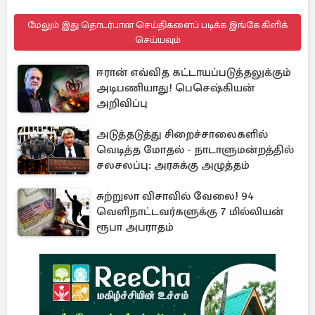
மேலும் இது தொடர்பான செய்திகளைப் படிக்க இங்கே கிளிக்
செய்யவும்
ஈரான் எவ்வித கட்டாயப்படுத்தலுக்கும்
அடிபணியாது! பெசெஷ்கியன்
அறிவிப்பு
அடுத்தடுத்து சிறைச்சாலைகளில்
வெடித்த மோதல் - நாடாளுமன்றத்தில்
சலசலப்பு: அரசுக்கு அழுத்தம்
சுற்றுலா விசாவில் வேலை! 94
வெளிநாட்டவர்களுக்கு 7 மில்லியன்
ரூபா அபராதம்