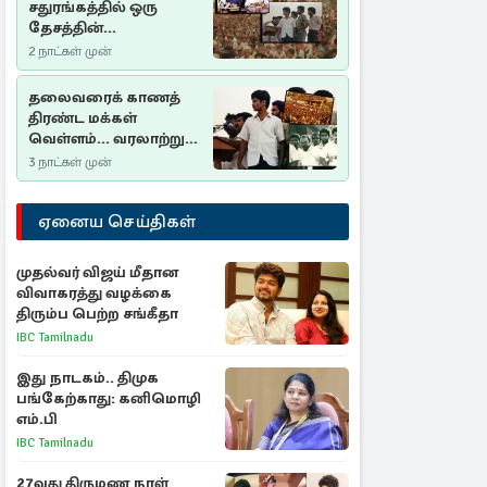
சதுரங்கத்தில் ஒரு
தேசத்தின்
தீர்க்கதரிசனம் :
2 நாட்கள் முன்
சுதுமலை பிரகடனம்
ஒரு வரலாற்றுப் பாடம்
தலைவரைக் காணத்
திரண்ட மக்கள்
வெள்ளம்... வரலாற்றுச்
சிறப்புமிக்க சுதுமலைப்
3 நாட்கள் முன்
பிரகடனம்…
ஏனைய செய்திகள்
முதல்வர் விஜய் மீதான
விவாகரத்து வழக்கை
திரும்ப பெற்ற சங்கீதா
IBC Tamilnadu
இது நாடகம்.. திமுக
பங்கேற்காது: கனிமொழி
எம்.பி
IBC Tamilnadu
27வது திருமண நாள்