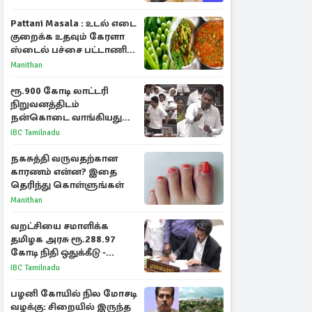
Pattani Masala : உடல் எடை
குறைக்க உதவும் கேரளா
ஸ்டைல் பச்சை பட்டாணி
கிரேவி
Manithan
ரூ.900 கோடி லாட்டரி
நிறுவனத்திடம்
நன்கொடை வாங்கியது
ஏன்? உதயநிதி - ஆதவ்
IBC Tamilnadu
விவாதம்
நகசுத்தி வருவதற்கான
காரணம் என்ன? இதை
தெரிந்து கொள்ளுங்கள்
Manithan
வறட்சியை சமாளிக்க
தமிழக அரசு ரூ.288.97
கோடி நிதி ஒதுக்கீடு -
வெளியான அரசாணை
IBC Tamilnadu
பழனி கோயில் நில மோசடி
வழக்கு: சிறையில் இருந்த