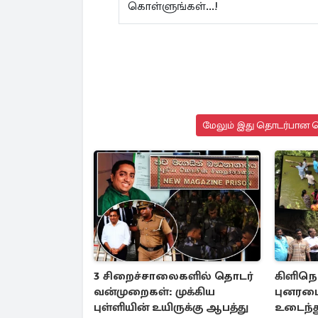
கொள்ளுங்கள்...!
மேலும் இது தொடர்பான செ
3 சிறைச்சாலைகளில் தொடர்
கிளிநொ
வன்முறைகள்: முக்கிய
புனரமை
புள்ளியின் உயிருக்கு ஆபத்து
உடைந்த