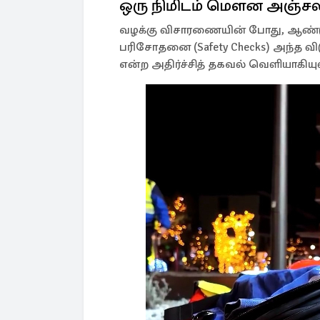
ஒரு நிமிடம் மெளன அஞ்சல
வழக்கு விசாரணையின் போது, ஆண்டு
பரிசோதனை (Safety Checks) அந்த வ
என்ற அதிர்ச்சித் தகவல் வெளியாகியு