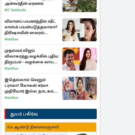
அன்வர்தீன் மரணம்
IBC Tamilnadu
விமானப் பயணத்தில் ஷீட்
மாஸ்க் பயன்படுத்தலாமா?
திரிஷாவின் வைரல்
செல்ஃபிக்கு மருத்துவர்
Manithan
விளக்கம்
முதல்வர் விஜய்
விவாகரத்து வழக்கில் புதிய
திருப்பம் - வழக்கை வாபஸ்
பெற்ற சங்கீதா!
Manithan
இதெல்லாம் வெறும்
ட்ராமா! மோகன் சர்மா
முதியோர் இல்ல நாடகம்
குறித்து குட்டி பத்மினி
Manithan
பரபரப்பு பேட்டி
துயர் பகிர்வு
6ம் ஆண்டு நினைவஞ்சலி