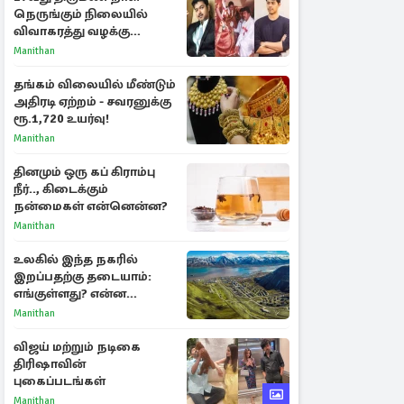
நெருங்கும் நிலையில்
விவாகரத்து வழக்கு
வாபஸ்! விஜய்யுடன்
Manithan
மீண்டும் இணைவாரா?
தங்கம் விலையில் மீண்டும்
அதிரடி ஏற்றம் - சவரனுக்கு
ரூ.1,720 உயர்வு!
Manithan
தினமும் ஒரு கப் கிராம்பு
நீர்.., கிடைக்கும்
நன்மைகள் என்னென்ன?
Manithan
உலகில் இந்த நகரில்
இறப்பதற்கு தடையாம்:
எங்குள்ளது? என்ன
காரணம் தெரியுமா?
Manithan
விஜய் மற்றும் நடிகை
திரிஷாவின்
புகைப்படங்கள்
Manithan