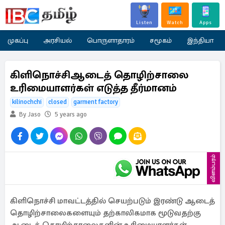
Listen
Watch
Apps
முகப்பு
அரசியல்
பொருளாதாரம்
சமூகம்
இந்தியா
கிளிநொச்சிஆடைத் தொழிற்சாலை
உரிமையாளர்கள் எடுத்த தீர்மானம்
kilinochchi
closed
garment factory
By Jaso
5 years ago
விளம்பரம்
கிளிநொச்சி மாவட்டத்தில் செயற்படும் இரண்டு ஆடைத்
தொழிற்சாலைகளையும் தற்காலிகமாக மூடுவதற்கு