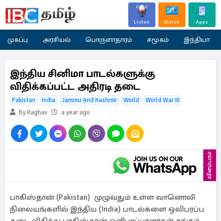
Listen
Watch
Apps
முகப்பு
அரசியல்
பொருளாதாரம்
சமூகம்
இந்தியா
இந்திய சினிமா பாடல்களுக்கு
விதிக்கப்பட்ட அதிரடி தடை
Pakistan
India
Jammu And Kashmir
World
World War III
By Raghav
a year ago
விளம்பரம்
பாகிஸ்தான் (Pakistan) முழுவதும் உள்ள வானொலி
நிலையங்களில் இந்திய (India) பாடல்களை ஒலிபரப்ப