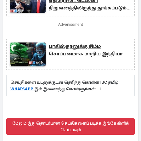
எதிரொலி : டெஸ்லா
நிறுவனத்திலிருந்து தூக்கப்படும்
மஸ்க்
Advertisement
பாகிஸ்தானுக்கு சிம்ம
சொப்பனமாக மாறிய இந்தியா
செய்திகளை உடனுக்குடன் தெரிந்து கொள்ள IBC தமிழ்
WHATSAPP
இல் இணைந்து கொள்ளுங்கள்...!
மேலும் இது தொடர்பான செய்திகளைப் படிக்க இங்கே கிளிக்
செய்யவும்