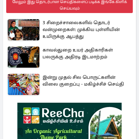
மேலும் இது தொடர்பான செய்திகளைப் படிக்க இங்கே கிளிக்
செய்யவும்
3 சிறைச்சாலைகளில் தொடர்
வன்முறைகள்: முக்கிய புள்ளியின்
உயிருக்கு ஆபத்து
காவல்துறை உயர் அதிகாரிகள்
பலருக்கு அதிரடி இடமாற்றம்
இன்று முதல் சில பொருட்களின்
விலை குறைப்பு - மகிழ்ச்சிச் செய்தி