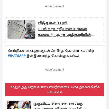
Advertisement
விடுதலைப் புலி
பயங்கரவாதியான உங்கள்
கணவர் - அரச அதிகாரியின்
கடிதத்தால் வெடித்த சர்ச்சை
செய்திகளை உடனுக்குடன் தெரிந்து கொள்ள IBC தமிழ்
WHATSAPP
இல் இணைந்து கொள்ளுங்கள்...!
Advertisement
மேலும் இது தொடர்பான செய்திகளைப் படிக்க இங்கே கிளிக்
செய்யவும்
குருவிட்ட சிறைச்சாலைக்கு
அவசரமாக விரையும் முக்கிய