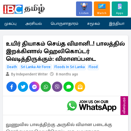
Listen
Watch
Apps
முகப்பு
அரசியல்
பொருளாதாரம்
சமூகம்
இந்தியா
உயிர் தியாகம் செய்த விமானி..! பாலத்தில்
இறக்கினால் ஹெலிகொப்டர்
வெடித்திருக்கும்: விமானப்படை
Death
Sri Lanka Air Force
Floods In Sri Lanka
Flood
By Independent Writer
8 months ago
விளம்பரம்
லுணுவில பாலத்திற்கு அருகில் விமான படைக்கு