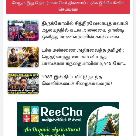
மேலும் இது தொடர்பான செய்திகளைப் படிக்க இங்கே கிளிக்
செய்யவும்
திருக்கோவில் சித்திரவேலாயுத சுவாமி
ஆலயத்தில் கடல் அலையை தாண்டி
ஒலித்த மாணவர்களின் கால் சலங்கை
ஓசை
டச்சு மண்ணை அதிரவைத்த தமிழர் :
நெதர்லாந்து ஊடகம் வியந்த
பாஸ்கரன் கந்தையாவின் 5,445 கோடி
ரூபாய் சாம்ராஜ்யம்
1983 இல் திட்டமிட்டு நடந்த
வெலிக்கடைச் சிறைக்கலவரம்!