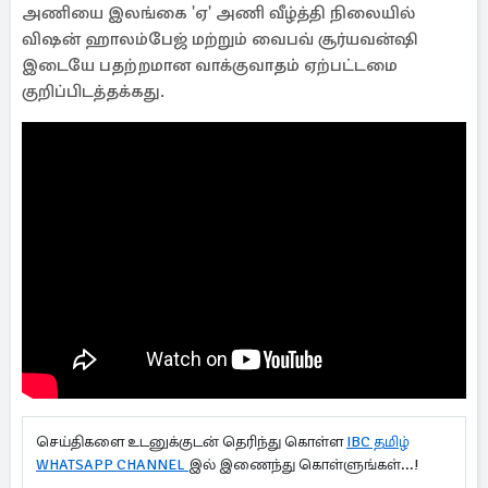
அணியை இலங்கை 'ஏ' அணி வீழ்த்தி நிலையில்
விஷன் ஹாலம்பேஜ் மற்றும் வைபவ் சூர்யவன்ஷி
இடையே பதற்றமான வாக்குவாதம் ஏற்பட்டமை
குறிப்பிடத்தக்கது.
செய்திகளை உடனுக்குடன் தெரிந்து கொள்ள
IBC தமிழ்
WHATSAPP CHANNEL
இல் இணைந்து கொள்ளுங்கள்...!