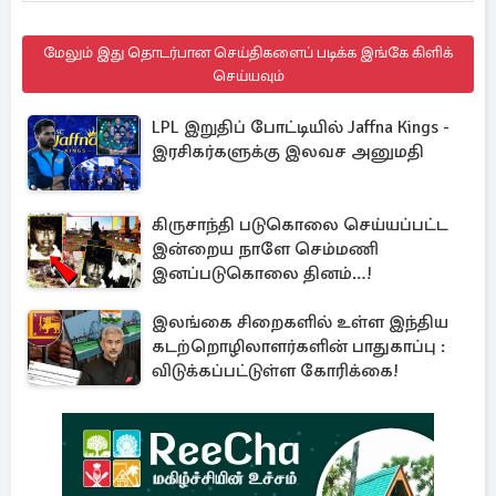
மேலும் இது தொடர்பான செய்திகளைப் படிக்க இங்கே கிளிக்
செய்யவும்
LPL இறுதிப் போட்டியில் Jaffna Kings -
இரசிகர்களுக்கு இலவச அனுமதி
கிருசாந்தி படுகொலை செய்யப்பட்ட
இன்றைய நாளே செம்மணி
இனப்படுகொலை தினம்…!
இலங்கை சிறைகளில் உள்ள இந்திய
கடற்றொழிலாளர்களின் பாதுகாப்பு :
விடுக்கப்பட்டுள்ள கோரிக்கை!