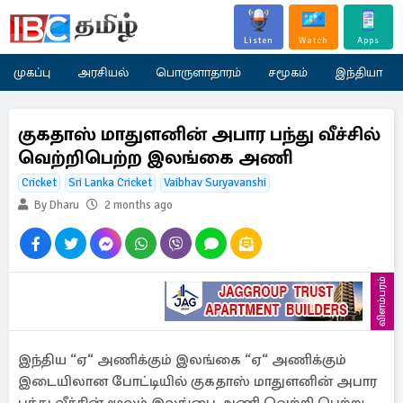
Listen
Watch
Apps
முகப்பு
அரசியல்
பொருளாதாரம்
சமூகம்
இந்தியா
குகதாஸ் மாதுளனின் அபார பந்து வீச்சில்
வெற்றிபெற்ற இலங்கை அணி
Cricket
Sri Lanka Cricket
Vaibhav Suryavanshi
By Dharu
2 months ago
விளம்பரம்
இந்திய “ஏ“ அணிக்கும் இலங்கை “ஏ“ அணிக்கும்
இடையிலான போட்டியில் குகதாஸ் மாதுளனின் அபார