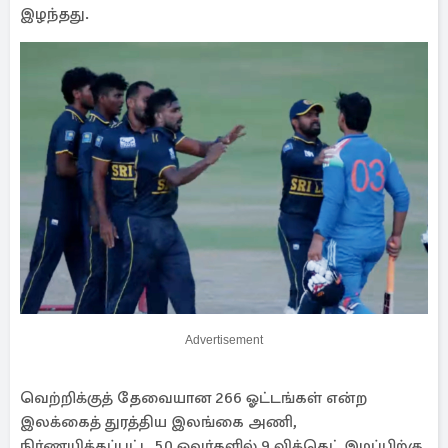
இழந்தது.
Advertisement
வெற்றிக்குத் தேவையான 266 ஓட்டங்கள் என்ற
இலக்கைத் துரத்திய இலங்கை அணி,
நிர்ணயிக்கப்பட்ட 50 ஓவர்களில் 9 விக்கெட் இழப்பிற்கு