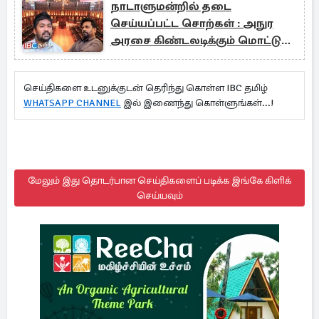
நாடாளுமன்றில் தடை
செய்யப்பட்ட சொற்கள் : அநுர
அரசை கிண்டலடிக்கும் மொட்டு
எம்.பி
செய்திகளை உடனுக்குடன் தெரிந்து கொள்ள IBC தமிழ்
WHATSAPP CHANNEL
இல் இணைந்து கொள்ளுங்கள்...!
மேலும் இது தொடர்பான செய்திகளைப் படிக்க இங்கே கிளிக்
செய்யவும்