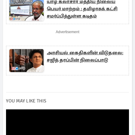
யாழ் கலாசார மத்திய நிலைய
பெயர் மாற்றம் : தமிழரசுக் கட்சி
சமர்ப்பித்துள்ள கடிதம்
Advertisement
அரசியல் கைதிகளின் விடுதலை:
சஜித் தரப்பின் நிலைப்பாடு
YOU MAY LIKE THIS