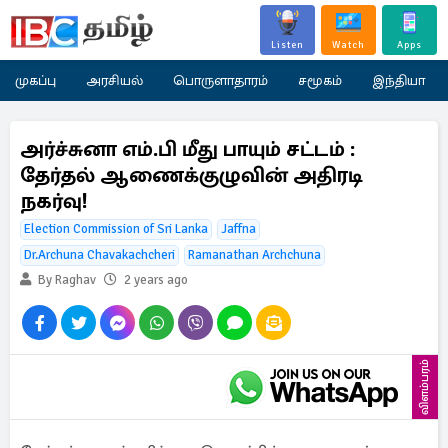
Listen
Watch
Apps
முகப்பு
அரசியல்
பொருளாதாரம்
சமூகம்
இந்தியா
அர்ச்சுனா எம்.பி மீது பாயும் சட்டம் :
தேர்தல் ஆணைக்குழுவின் அதிரடி
நகர்வு!
Election Commission of Sri Lanka
Jaffna
Dr.Archuna Chavakachcheri
Ramanathan Archchuna
By Raghav
2 years ago
விளம்பரம்