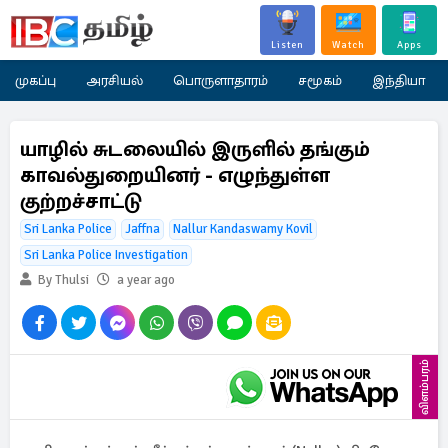
Listen
Watch
Apps
முகப்பு
அரசியல்
பொருளாதாரம்
சமூகம்
இந்தியா
யாழில் சுடலையில் இருளில் தங்கும்
காவல்துறையினர் - எழுந்துள்ள
குற்றச்சாட்டு
Sri Lanka Police
Jaffna
Nallur Kandaswamy Kovil
Sri Lanka Police Investigation
By Thulsi
a year ago
விளம்பரம்