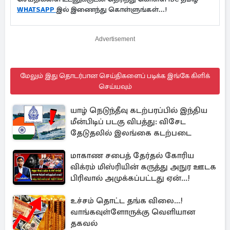
WHATSAPP
இல் இணைந்து கொள்ளுங்கள்...!
Advertisement
மேலும் இது தொடர்பான செய்திகளைப் படிக்க இங்கே கிளிக்
செய்யவும்
யாழ் நெடுந்தீவு கடற்பரப்பில் இந்திய
மீன்பிடிப் படகு விபத்து: விசேட
தேடுதலில் இலங்கை கடற்படை
மாகாண சபைத் தேர்தல் கோரிய
விக்ரம் மிஸ்ரியின் கருத்து அநுர ஊடக
பிரிவால் அமுக்கப்பட்டது ஏன்...!
உச்சம் தொட்ட தங்க விலை...!
வாங்கவுள்ளோருக்கு வெளியான
தகவல்