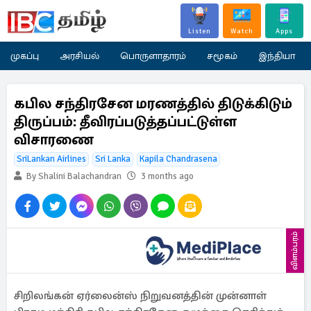
Listen
Watch
Apps
முகப்பு
அரசியல்
பொருளாதாரம்
சமூகம்
இந்தியா
கபில சந்திரசேன மரணத்தில் திடுக்கிடும்
திருப்பம்: தீவிரப்படுத்தப்பட்டுள்ள
விசாரணை
SriLankan Airlines
Sri Lanka
Kapila Chandrasena
By Shalini Balachandran
3 months ago
விளம்பரம்
சிறிலங்கன் ஏர்லைன்ஸ் நிறுவனத்தின் முன்னாள்