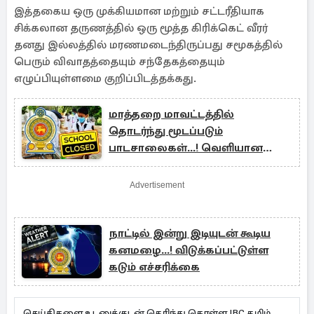
இத்தகைய ஒரு முக்கியமான மற்றும் சட்டரீதியாக
சிக்கலான தருணத்தில் ஒரு மூத்த கிரிக்கெட் வீரர்
தனது இல்லத்தில் மரணமடைந்திருப்பது சமூகத்தில்
பெரும் விவாதத்தையும் சந்தேகத்தையும்
எழுப்பியுள்ளமை குறிப்பிடத்தக்கது.
மாத்தறை மாவட்டத்தில்
தொடர்ந்து மூடப்படும்
பாடசாலைகள்...! வெளியான
அறிவிப்பு
Advertisement
நாட்டில் இன்று இடியுடன் கூடிய
கனமழை...! விடுக்கப்பட்டுள்ள
கடும் எச்சரிக்கை
செய்திகளை உடனுக்குடன் தெரிந்து கொள்ள IBC தமிழ்