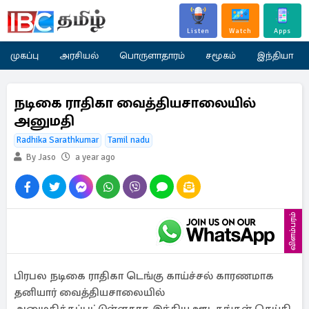
Listen
Watch
Apps
முகப்பு
அரசியல்
பொருளாதாரம்
சமூகம்
இந்தியா
நடிகை ராதிகா வைத்தியசாலையில்
அனுமதி
Radhika Sarathkumar
Tamil nadu
By Jaso
a year ago
விளம்பரம்
பிரபல நடிகை ராதிகா டெங்கு காய்ச்சல் காரணமாக
தனியார் வைத்தியசாலையில்