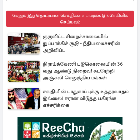
மேலும் இது தொடர்பான செய்திகளைப் படிக்க இங்கே கிளிக்
செய்யவும்
குருவிட்ட சிறைச்சாலையில்
துப்பாக்கிச் சூடு - நீதியமைச்சரின்
அறிவிப்பு
திராய்க்கேணி படுகொலையின் 36
வது ஆண்டு நிறைவு! சுடரேற்றி
அஞ்சலி செலுத்திய மக்கள்
சவுதியின் பாதுகாப்புக்கு உத்தரவாதம்
இல்லை! ஈரான் விடுத்த பகிரங்க
எச்சரிக்கை