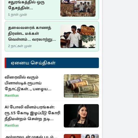
சதுரங்கத்தில் ஒரு
தேசத்தின்
தீர்க்கதரிசனம் :
1 நாள் முன்
சுதுமலை பிரகடனம்
ஒரு வரலாற்றுப் பாடம்
தலைவரைக் காணத்
திரண்ட மக்கள்
வெள்ளம்... வரலாற்றுச்
சிறப்புமிக்க சுதுமலைப்
2 நாட்கள் முன்
பிரகடனம்…
ஏனைய செய்திகள்
விரைவில் வரும்
பிளாஸ்டிக் ரூபாய்
நோட்டுகள்.., பழைய
காகித நோட்டுகள்
Manithan
செல்லுமா?
AI போலி விளம்பரங்கள்:
ரூ.15 கோடி இழப்பீடு கோரி
நீதிமன்றம் சென்ற நடிகை
ஸ்ருதி ஹாசன்!
Manithan
அம்மாவுடன் முதல் படம்...