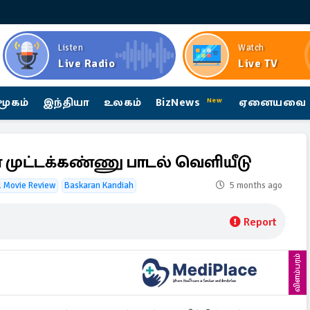
Listen
Watch
Live Radio
Live TV
மூகம்
இந்தியா
உலகம்
BizNews
ஏனையவை
New
் முட்டக்கண்ணு பாடல் வெளியீடு
l Movie Review
Baskaran Kandiah
5 months ago
Report
விளம்பரம்