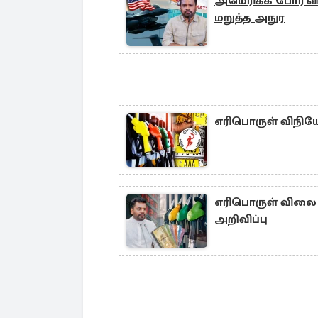
அமெரிக்க போர் 
மறுத்த அநுர
எரிபொருள் விநிய
எரிபொருள் விலை அ
அறிவிப்பு