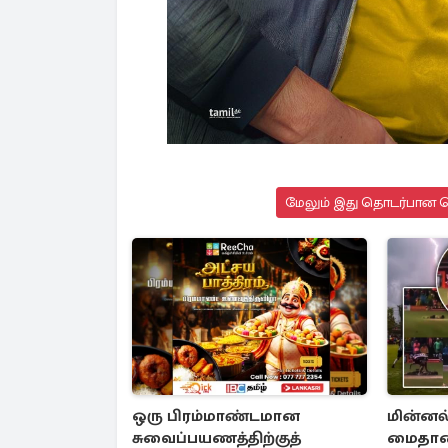
மேலும் இது தொடர்பான செ
ஒரு பிரம்மாண்டமான
மின்னல்
சுவைப்பயணத்திற்குத்
மைதானத