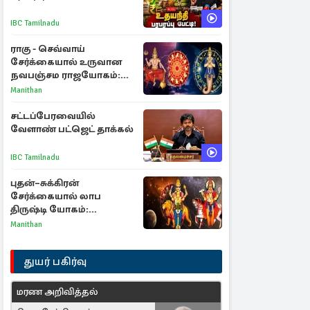
IBC Tamilnadu
ராகு - செவ்வாய்
சேர்க்கையால் உருவான
நவபஞ்சம ராஜயோகம்:
அதிர்ஷ்டம் பெறும் 3
Manithan
ராசிகள்!
சட்டப்பேரவையில்
வேளாண் பட்ஜெட் தாக்கல்
IBC Tamilnadu
புதன்–சுக்கிரன்
சேர்க்கையால் லாப
திருஷ்டி யோகம்:
அதிர்ஷ்டம் பெறும் டாப் 3
Manithan
ராசிகள்!
துயர் பகிர்வு
மரண அறிவித்தல்