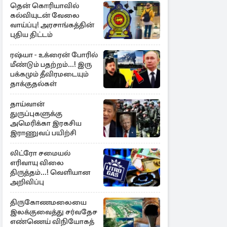
தென் கொரியாவில்
கல்வியுடன் வேலை
வாய்ப்பு! அரசாங்கத்தின்
புதிய திட்டம்
ரஷ்யா - உக்ரைன் போரில்
மீண்டும் பதற்றம்...! இரு
பக்கமும் தீவிரமடையும்
தாக்குதல்கள்
தாய்வான்
துருப்புகளுக்கு
அமெரிக்கா இரகசிய
இராணுவப் பயிற்சி
லிட்ரோ சமையல்
எரிவாயு விலை
திருத்தம்...! வெளியான
அறிவிப்பு
திருகோணமலையை
இலக்குவைத்து சர்வதேச
எண்ணெய் விநியோகத்