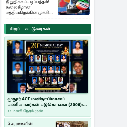
இறுதிக்கட்ட ஒப்பந்தம்!
தலைகீழான
மத்தியகிழக்கின் முக்கிய
பங்கு குறியீடுகள்
சிறப்பு கட்டுரைகள்
மூதூர் ACF மனிதாபிமானப்
பணியாளர்கள் படுகொலை (2006):
20 ஆண்டுகளாகியும் நீதி
11 மணி நேரம் முன்
மறுக்கப்பட்ட மனிதாபிமானப்
பேரவலம்
பேரரசுகளின்