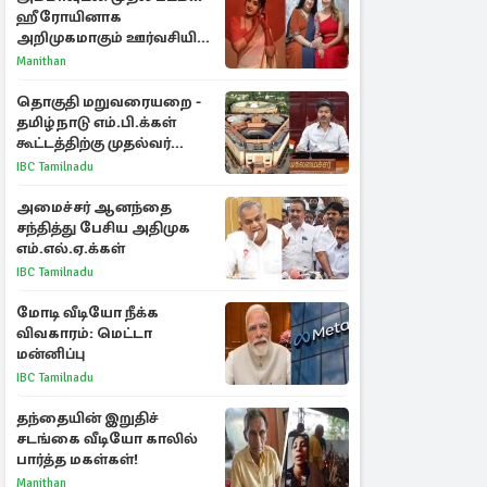
ஹீரோயினாக
அறிமுகமாகும் ஊர்வசியின்
மகள் தேஜலட்சுமி!
Manithan
தொகுதி மறுவரையறை -
தமிழ்நாடு எம்.பி.க்கள்
கூட்டத்திற்கு முதல்வர்
விஜய் அழைப்பு
IBC Tamilnadu
அமைச்சர் ஆனந்தை
சந்தித்து பேசிய அதிமுக
எம்.எல்.ஏ.க்கள்
IBC Tamilnadu
மோடி வீடியோ நீக்க
விவகாரம்: மெட்டா
மன்னிப்பு
IBC Tamilnadu
தந்தையின் இறுதிச்
சடங்கை வீடியோ காலில்
பார்த்த மகள்கள்!
Manithan