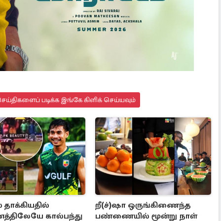
ய்திகளைப் படிக்க இங்கே கிளிக் செய்யவும்
 தாக்கியதில்
றீ(ச்)ஷா ஒருங்கிணைந்த
்திலேயே கால்பந்து
பண்ணையில் மூன்று நாள்