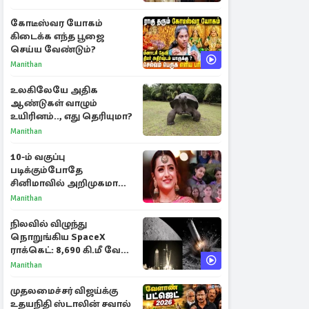
கோடீஸ்வர யோகம்
கிடைக்க எந்த பூஜை
செய்ய வேண்டும்?
Manithan
உலகிலேயே அதிக
ஆண்டுகள் வாழும்
உயிரினம்.., எது தெரியுமா?
Manithan
10-ம் வகுப்பு
படிக்கும்போதே
சினிமாவில் அறிமுகமான
த்ரிஷா! உண்மையை
Manithan
பகிர்ந்த இயக்குநர் பிரவீன்
காந்தி
நிலவில் விழுந்து
நொறுங்கிய SpaceX
ராக்கெட்: 8,690 கி.மீ வேக
மோதலால் உருவான புதிய
Manithan
பள்ளம்!
முதலமைச்சர் விஜய்க்கு
உதயநிதி ஸ்டாலின் சவால்