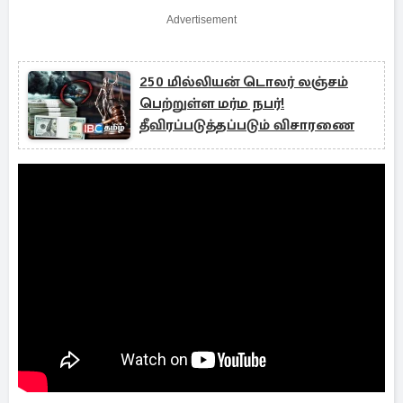
Advertisement
250 மில்லியன் டொலர் லஞ்சம்
பெற்றுள்ள மர்ம நபர்!
தீவிரப்படுத்தப்படும் விசாரணை