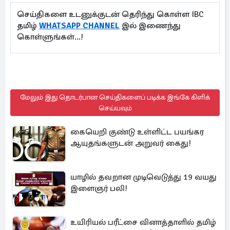
செய்திகளை உடனுக்குடன் தெரிந்து கொள்ள IBC
தமிழ்
WHATSAPP CHANNEL
இல் இணைந்து
கொள்ளுங்கள்...!
மேலும் இது தொடர்பான செய்திகளைப் படிக்க இங்கே கிளிக்
செய்யவும்
கையெறி குண்டு உள்ளிட்ட பயங்கர
ஆயுதங்களுடன் அறுவர் கைது!
யாழில் தவறான முடிவெடுத்து 19 வயது
இளைஞர் பலி!
உயிரியல் பரீட்சை வினாத்தாளில் தமிழ்